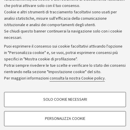
gesti, abilità, conoscenze e cultura.
che potrai attivare solo con il tuo consenso.
Cookie e altri strumenti di tracciamento facoltativi sono usati per
analisi statistiche, misure sull'efficacia della comunicazione
istituzionale e analisi dei comportamenti degli utenti.
Se chiudi questo banner continuerai la navigazione solo con i cookie
necessari.
Archivio
Puoi esprimere il consenso sui cookie facoltativi attivando l'opzione
in "Personalizza cookie" e, se vuoi, potrai esprimere consensi più
Comunicati stampa
specifici in "Mostra cookie di profilazione".
Redazione
Potrai sempre rivedere le tue scelte e verificare lo stato dei consensi
rientrando nella sezione "Impostazione cookie" del sito.
Rassegna stampa
Per maggiori informazioni
consulta la nostra Cookie policy
.
Seguici su:
COOKIE DI PROFILAZIONE - FACOLTATIVI
SOLO COOKIE NECESSARI
Si tratta di cookie utilizzati per analizzare le caratteristiche della navigazione
degli utenti, creare profili in base al loro comportamento sul sito, per analisi
di marketing.
PERSONALIZZA COOKIE
© Copyright 2026 - ALMA MATER STUDIORUM - Università di
Mostra cookie di profilazione
Bologna - Via Zamboni, 33 - 40126 Bologna - PI: 01131710376 -