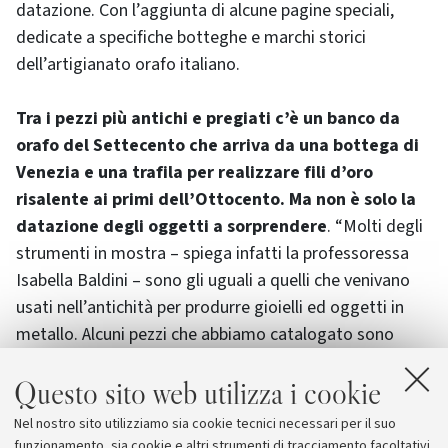
datazione. Con l’aggiunta di alcune pagine speciali,
dedicate a specifiche botteghe e marchi storici
dell’artigianato orafo italiano.
Tra i pezzi più antichi e pregiati c’è un banco da
orafo del Settecento che arriva da una bottega di
Venezia e una trafila per realizzare fili d’oro
risalente ai primi dell’Ottocento. Ma non è solo la
datazione degli oggetti a sorprendere
. “Molti degli
strumenti in mostra – spiega infatti la professoressa
Isabella Baldini – sono gli uguali a quelli che venivano
usati nell’antichità per produrre gioielli ed oggetti in
metallo. Alcuni pezzi che abbiamo catalogato sono
identici a strumenti rinvenuti nelle antiche tombe degli
Questo sito web utilizza i cookie
orafi romani”. Oggetti storici davvero, insomma: non
solo per la loro età, ma soprattutto la loro capacità di
Nel nostro sito utilizziamo sia cookie tecnici necessari per il suo
trasmettere attraverso i secoli, e attraverso i millenni,
funzionamento, sia cookie e altri strumenti di tracciamento facoltativi