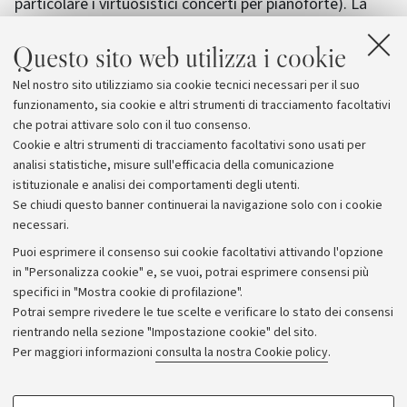
particolare i virtuosistici concerti per pianoforte). La
sua produzione di musica sacra si concentra nel periodo
Questo sito web utilizza i cookie
vissuto alla corte degli Esterházy a Eisenstadt e,
benché apprezzata all’epoca e pubblicata sia a Vienna
Nel nostro sito utilizziamo sia cookie tecnici necessari per il suo
sia a Londra, le occasioni di ascoltarla oggi sono rare,
funzionamento, sia cookie e altri strumenti di tracciamento facoltativi
rendendo il concerto ancora più imperdibile.
che potrai attivare solo con il tuo consenso.
Cookie e altri strumenti di tracciamento facoltativi sono usati per
analisi statistiche, misure sull'efficacia della comunicazione
istituzionale e analisi dei comportamenti degli utenti.
Se chiudi questo banner continuerai la navigazione solo con i cookie
necessari.
Archivio
Puoi esprimere il consenso sui cookie facoltativi attivando l'opzione
in "Personalizza cookie" e, se vuoi, potrai esprimere consensi più
Comunicati stampa
specifici in "Mostra cookie di profilazione".
Redazione
Potrai sempre rivedere le tue scelte e verificare lo stato dei consensi
rientrando nella sezione "Impostazione cookie" del sito.
Rassegna stampa
Per maggiori informazioni
consulta la nostra Cookie policy
.
Seguici su:
COOKIE DI PROFILAZIONE - FACOLTATIVI