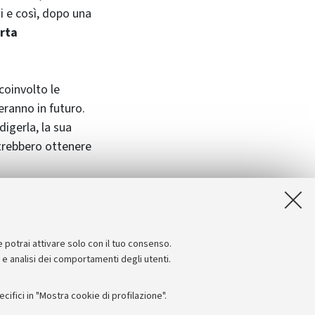
 e così, dopo una
arta
coinvolto le
teranno in futuro.
digerla, la sua
trebbero ottenere
sità la
ettendo in pratica
e potrai attivare solo con il tuo consenso.
e e analisi dei comportamenti degli utenti.
ifici in "Mostra cookie di profilazione".