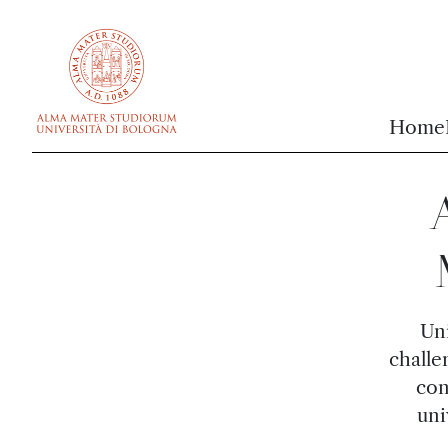
vai al contenuto della pagina
vai al menu di navigazione
Home
A
Uni
challe
con
uni