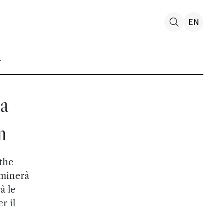
EN
la
m
 the
lminerà
à le
r il