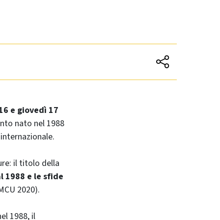
16 e giovedì 17
nto nato nel 1988
 internazionale.
e: il titolo della
 1988 e le sfide
(MCU 2020).
el 1988,
il