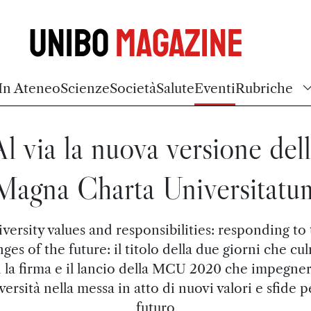
Unibo
Magazine
In Ateneo
Scienze
Società
Salute
Eventi
Rubriche
l via la nuova versione del
Magna Charta Universitatu
versity values and responsibilities: responding to
nges of the future: il titolo della due giorni che cu
 la firma e il lancio della MCU 2020 che impegner
versità nella messa in atto di nuovi valori e sfide pe
futuro