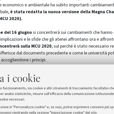
 e economico e ambientale ha subito importanti cambiamenti
obale,
è stata redatta la nuova versione della Magna Ch
(MCU 2020).
ne del 16 giugno
si concentrerà sui cambiamenti che hanno 
o implicazioni e le sfide che gli atenei affrontano ora e affron
oncentrerà sulla MCU 2020
, sul perché è stato necessario re
differisce dal documento precedente e come le università po
 accogliendone i principi.
nvece previsto il lancio ufficiale della MCU 2020
e le univer
a i cookie
 prima volta. I video mostreranno come i firmatari stanno m
no approfonditi alcuni temi della nuova MCU.
suo funzionamento, sia cookie e altri strumenti di tracciamento facoltativi ch
er analisi statistiche, misure sull'efficacia della comunicazione istituzional
cookie necessari.
zione in "Personalizza cookie" e, se vuoi, potrai esprimere consensi più spec
consensi rientrando nella sezione "Impostazione cookie" del sito.