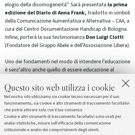
elogio della disomogeneità". Sarà presentata
la prima
edizione del Diario di Anna Frank,
tradotto in simboli
della Comunicazione Aumentativa e Alternativa – CAA, a
cura del Centro Documentazione Handicap di Bologna.
Infine, porterà la sua testimonianza
Don Luigi Ciotti
(Fondatore del Gruppo Abele e dell’Associazione Libera).
Uno dei fondamenti nel modo di intendere l’educazione
è senz’altro anche quello di essere educazione al
conflitto e per una educazione alla pace e le figure
Questo sito web utilizza i cookie
educative si stanno interrogando sul proprio ruolo e su
come sarebbe giusto affrontare con bambini, ragazzi e
Nel nostro sito utilizziamo sia cookie tecnici necessari per il suo
studenti certi temi: la pace è ancora un valore forte e
funzionamento, sia cookie e altri strumenti di tracciamento facoltativi
condiviso, un valore “costituzionale”?
che potrai attivare solo con il tuo consenso.
Cookie e altri strumenti di tracciamento facoltativi sono usati per
analisi statistiche, misure sull'efficacia della comunicazione
istituzionale e analisi dei comportamenti degli utenti.