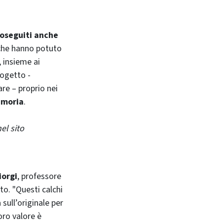
roseguiti anche
 che hanno potuto
, insieme ai
rogetto -
vare – proprio nei
emoria
.
el sito
iorgi
, professore
to. "Questi calchi
sull’originale per
 loro valore è