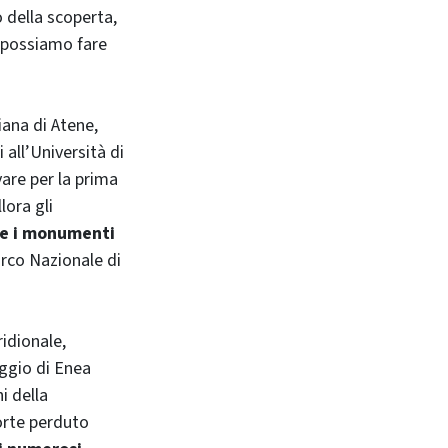
 della scoperta,
 possiamo fare
iana di Atene,
all’Università di
vare per la prima
lora gli
ce i monumenti
arco Nazionale di
ridionale,
ggio di Enea
i della
sorte perduto