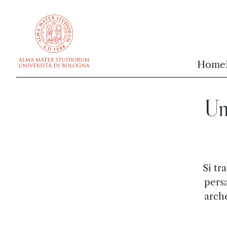
vai al contenuto della pagina
vai al menu di navigazione
Home
Un
Si tr
persa
arche