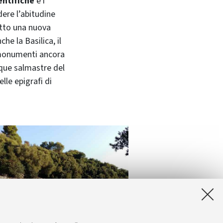
entifiche
e i
ere l’abitudine
otto una nuova
he la Basilica, il
i monumenti ancora
cque salmastre del
lle epigrafi di