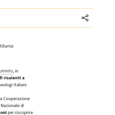
Albania
utrinto
, in
fi risalenti a
eologi italiani.
lla Cooperazione
o Nazionale di
ioni
per riscoprire