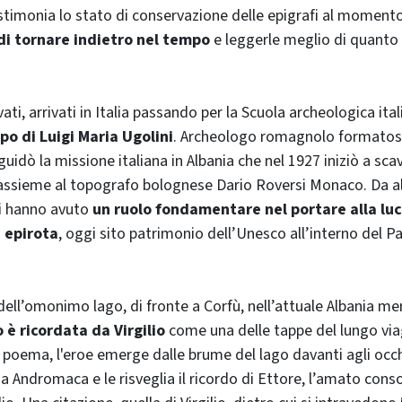
timonia lo stato di conservazione delle epigrafi al momento
i tornare indietro nel tempo
e leggerle meglio di quanto
ati, arrivati in Italia passando per la Scuola archeologica ital
po di Luigi Maria Ugolini
. Archeologo romagnolo formatosi 
uidò la missione italiana in Albania che nel 1927 iniziò a sca
 assieme al topografo bolognese Dario Roversi Monaco. Da al
ni hanno avuto
un ruolo fondamentare nel portare alla lu
à epirota
, oggi sito patrimonio dell’Unesco all’interno del P
 dell’omonimo lago, di fronte a Corfù, nell’attuale Albania me
 è ricordata da Virgilio
come una delle tappe del lungo via
el poema, l'eroe emerge dalle brume del lago davanti agli occh
na Andromaca e le risveglia il ricordo di Ettore, l’amato con