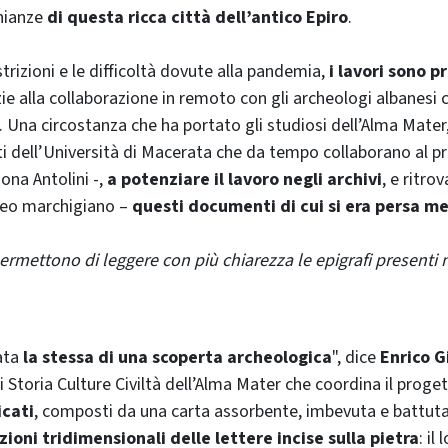
nianze
di questa ricca città dell’antico Epiro
.
rizioni e le difficoltà dovute alla pandemia,
i lavori sono p
zie alla collaborazione in remoto con gli archeologi albanesi
i. Una circostanza che ha portato gli studiosi dell’Alma Mater
sti dell’Università di Macerata che da tempo collaborano al p
ona Antolini -,
a potenziare il lavoro negli archivi
, e ritro
eneo marchigiano –
questi documenti di cui si era persa m
 permettono di leggere con più chiarezza le epigrafi presenti n
ata
la stessa di una scoperta archeologica
", dice
Enrico G
 Storia Culture Civiltà dell’Alma Mater che coordina il proget
icati
, composti da una carta assorbente, imbevuta e battuta 
ioni tridimensionali delle lettere incise sulla pietra
: il