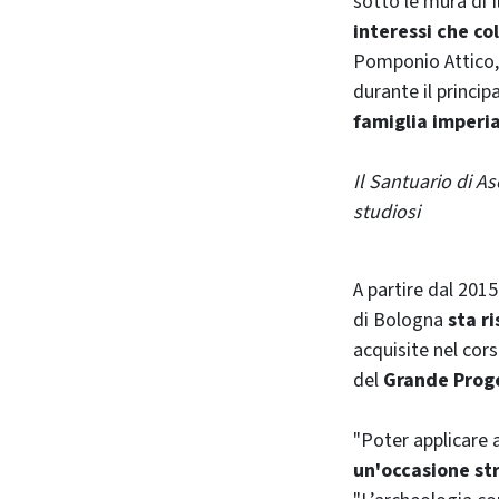
sotto le mura di I
interessi che c
Pomponio Attico, 
durante il princi
famiglia imperi
Il Santuario di A
studiosi
A partire dal 2015
di Bologna
sta r
acquisite nel cors
del
Grande Prog
"Poter applicare 
un'occasione str