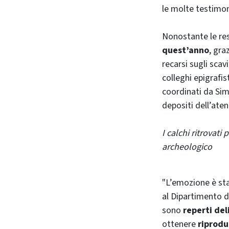
le molte testimo
Nonostante le rest
quest’anno
, gra
recarsi sugli scav
colleghi epigrafi
coordinati da Sim
depositi dell’at
I calchi ritrovati
archeologico
"L’emozione è st
al Dipartimento di
sono
reperti del
ottenere
riproduz