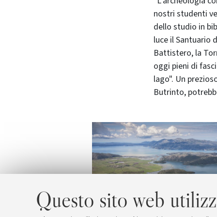
"L’archeologia 
nostri studenti 
dello studio in b
luce il Santuario d
Battistero, la To
oggi pieni di fas
lago". Un prezioso
Butrinto, potrebbe
Questo sito web utilizz