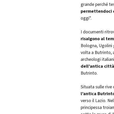
grande perché tes
permettendoci d
oggi".
I documenti ritrov
risalgono al tem
Bologna, Ugolini g
volta a Butrinto,
archeologi italia
dell’antica citt
Butrinto.
Situata sulle rive
l’antica Butrinto
verso il Lazio. N
principessa troia