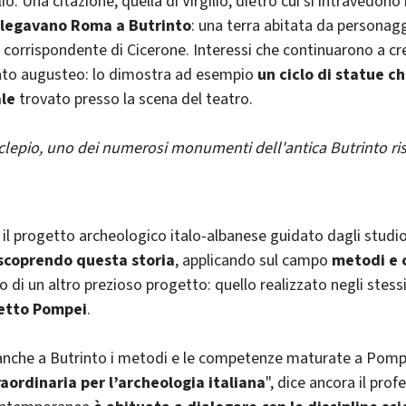
lio. Una citazione, quella di Virgilio, dietro cui si intravedono
ollegavano Roma a Butrinto
: una terra abitata da personag
corrispondente di Cicerone. Interessi che continuarono a c
pato augusteo: lo dimostra ad esempio
un ciclo di statue ch
ale
trovato presso la scena del teatro.
sclepio, uno dei numerosi monumenti dell'antica Butrinto ris
 il progetto archeologico italo-albanese guidato dagli studio
iscoprendo questa storia
, applicando sul campo
metodi e 
o di un altro prezioso progetto: quello realizzato negli stess
etto Pompei
.
anche a Butrinto i metodi e le competenze maturate a Pompei
aordinaria per l’archeologia italiana
", dice ancora il prof