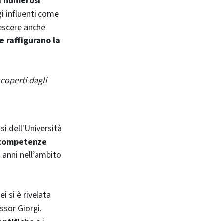
i numerosi
gi influenti come
rescere anche
e raffigurano la
coperti dagli
si dell'Università
competenze
i anni nell’ambito
 si è rivelata
essor Giorgi.