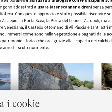
contemporanea
è abituata a dialogare con le discipline sci
vengono addestrati
a usare laser scanner e droni
senza perd
iblioteca. Con questo approccio è stato possibile riscoprire s
i Asclepio, la Porta Scea, la Porta del Leone, l’Acropoli, ma anc
rre Veneziana, il Castello ottomano di Alì Pàscia e tanti altr
cino, immersi come sono nella vegetazione e bagnati dalle a
 patrimonio storico che ora, grazie alla scoperta dei calchi de
 arricchirsi ulteriormente.
a i cookie