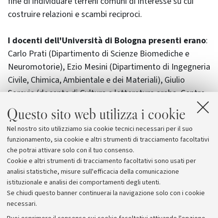
fine di individuare terreni comuni di interesse su cui
costruire relazioni e scambi reciproci.
I docenti dell'Università di Bologna presenti erano
:
Carlo Prati (Dipartimento di Scienze Biomediche e
Neuromotorie), Ezio Mesini (Dipartimento di Ingegneria
Civile, Chimica, Ambientale e dei Materiali), Giulio
Soravia (docente di Cultura e letteratura araba, Centro
interdipartimentale di Scienze dell'Islam), Gustavo
Questo sito web utilizza i cookie
Gozzi (Dipartimento di Beni Culturali), Irma Taddia
Nel nostro sito utilizziamo sia cookie tecnici necessari per il suo
(Dipartimento di Storia Culture Civiltà), Caterina Bori
funzionamento, sia cookie e altri strumenti di tracciamento facoltativi
(Dipartimento di Storia Culture Civiltà) e Daniele Donati
che potrai attivare solo con il tuo consenso.
(Dipartimento di Filosofia e Comunicazione).
Cookie e altri strumenti di tracciamento facoltativi sono usati per
analisi statistiche, misure sull'efficacia della comunicazione
istituzionale e analisi dei comportamenti degli utenti.
Se chiudi questo banner continuerai la navigazione solo con i cookie
necessari.
Archivio