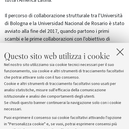
tutta l'America Latina.
Il percorso di collaborazione strutturale tra l'Università
di Bologna e la Universidad Nacional de Rosario è stato
avviato alla fine del 2017, quando partono i primi
scambi e le prime collaborazioni con l'obiettivo di
avviare un doppio titolo
legato alla laurea magistrale
Questo sito web utilizza i cookie
in Specialized Translation del Dipartimento di
Interpretazione e Traduzione dell'Alma Mater e alla
Nel nostro sito utilizziamo sia cookie tecnici necessari per il suo
Licenciatura en traducción de la Facultad de
funzionamento, sia cookie e altri strumenti di tracciamento facoltativi
Humanidades y Artes dell'Ateneo argentino.
che potrai attivare solo con il tuo consenso.
Cookie e altri strumenti di tracciamento facoltativi sono usati per
analisi statistiche, misure sull'efficacia della comunicazione
istituzionale e analisi dei comportamenti degli utenti.
Se chiudi questo banner continuerai la navigazione solo con i cookie
necessari.
Archivio
Puoi esprimere il consenso sui cookie facoltativi attivando l'opzione
in "Personalizza cookie" e, se vuoi, potrai esprimere consensi più
Comunicati stampa