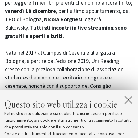
per leggere I miei libri preferiti che non ho ancora finito;
venerdì 18 dicembre
, per l'ultimo appuntamento, dal
TPO di Bologna,
Nicola Borghesi
leggerà
Bukowsky.
Tutti gli incontri in live streaming sono
gratuiti e aperti a tutti.
Nata nel 2017 al Campus di Cesena e allargata a
Bologna, a partire dall’edizione 2019, Uni Reading
cresce con la preziosa collaborazione di associazioni
studentesche e non, del territorio bolognese e
cesenate, nonchè con il supporto del Consiglio
Studentesco dell'UniBo. Associazioni, istituzioni,
Questo sito web utilizza i cookie
università, comitati, soggetti privati, coinvolti
all’unisono con l’intento di arricchire la proposta
Nel nostro sito utilizziamo sia cookie tecnici necessari per il suo
culturale delle proprie città, valorizzandone gli spazi più
funzionamento, sia cookie e altri strumenti di tracciamento facoltativi
suggestivi.
che potrai attivare solo con il tuo consenso.
Cookie e altri strumenti di tracciamento facoltativi sono usati per