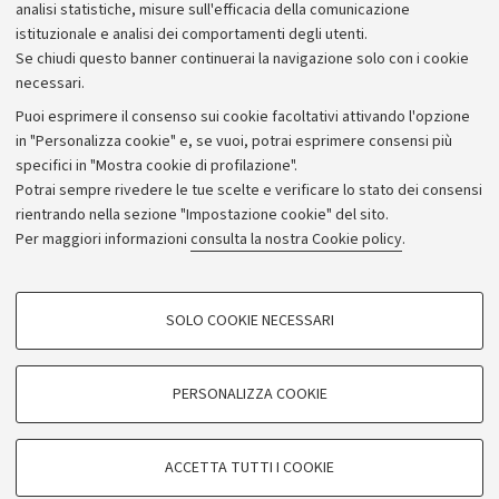
analisi statistiche, misure sull'efficacia della comunicazione
istituzionale e analisi dei comportamenti degli utenti.
Se chiudi questo banner continuerai la navigazione solo con i cookie
necessari.
Archivio
Puoi esprimere il consenso sui cookie facoltativi attivando l'opzione
in "Personalizza cookie" e, se vuoi, potrai esprimere consensi più
Comunicati stampa
specifici in "Mostra cookie di profilazione".
Redazione
Potrai sempre rivedere le tue scelte e verificare lo stato dei consensi
rientrando nella sezione "Impostazione cookie" del sito.
Rassegna stampa
Per maggiori informazioni
consulta la nostra Cookie policy
.
Seguici su:
COOKIE DI PROFILAZIONE - FACOLTATIVI
SOLO COOKIE NECESSARI
Si tratta di cookie utilizzati per analizzare le caratteristiche della navigazione
degli utenti, creare profili in base al loro comportamento sul sito, per analisi
di marketing.
PERSONALIZZA COOKIE
© Copyright 2026 - ALMA MATER STUDIORUM - Università di
Mostra cookie di profilazione
Bologna - Via Zamboni, 33 - 40126 Bologna - PI: 01131710376 -
Google/Youtube Video
CF: 80007010376
COOKIE TECNICI - NECESSARI
ACCETTA TUTTI I COOKIE
Facebook