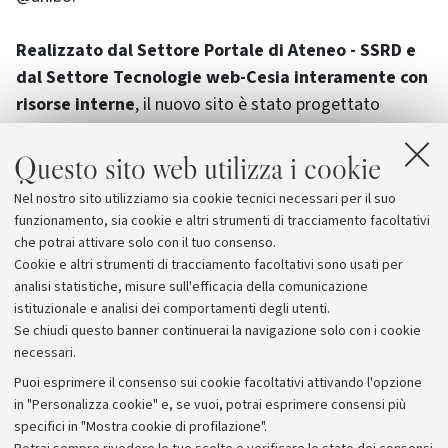
Realizzato dal Settore Portale di Ateneo - SSRD e
dal Settore Tecnologie web-Cesia interamente con
risorse interne
, il nuovo sito è stato progettato
seguendo la logica del Mobile First, pensando quindi
prima alla versione navigabile da cellulari e tablet.
Questo sito web utilizza i cookie
Nel nostro sito utilizziamo sia cookie tecnici necessari per il suo
funzionamento, sia cookie e altri strumenti di tracciamento facoltativi
Autore: Viviana Sarti
che potrai attivare solo con il tuo consenso.
Cookie e altri strumenti di tracciamento facoltativi sono usati per
analisi statistiche, misure sull'efficacia della comunicazione
istituzionale e analisi dei comportamenti degli utenti.
Se chiudi questo banner continuerai la navigazione solo con i cookie
necessari.
Archivio
Puoi esprimere il consenso sui cookie facoltativi attivando l'opzione
in "Personalizza cookie" e, se vuoi, potrai esprimere consensi più
Comunicati stampa
specifici in "Mostra cookie di profilazione".
Redazione