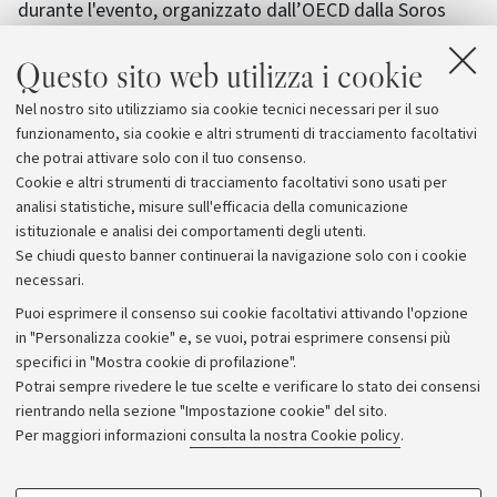
durante l'evento, organizzato dall’OECD dalla Soros
Foundation, al quale ha partecipato la docente Unibo,
Questo sito web utilizza i cookie
nella settimana della Assemblea generale delle Nazioni
Unite, lo scorso 15 settembre, “
Levering the SDGs for
Nel nostro sito utilizziamo sia cookie tecnici necessari per il suo
Inclusive Growth: Delivering Access to Justice for
funzionamento, sia cookie e altri strumenti di tracciamento facoltativi
All
”.
che potrai attivare solo con il tuo consenso.
Cookie e altri strumenti di tracciamento facoltativi sono usati per
analisi statistiche, misure sull'efficacia della comunicazione
istituzionale e analisi dei comportamenti degli utenti.
Se chiudi questo banner continuerai la navigazione solo con i cookie
necessari.
Archivio
Puoi esprimere il consenso sui cookie facoltativi attivando l'opzione
in "Personalizza cookie" e, se vuoi, potrai esprimere consensi più
Comunicati stampa
specifici in "Mostra cookie di profilazione".
Redazione
Potrai sempre rivedere le tue scelte e verificare lo stato dei consensi
rientrando nella sezione "Impostazione cookie" del sito.
Rassegna stampa
Per maggiori informazioni
consulta la nostra Cookie policy
.
Seguici su:
COOKIE DI PROFILAZIONE - FACOLTATIVI