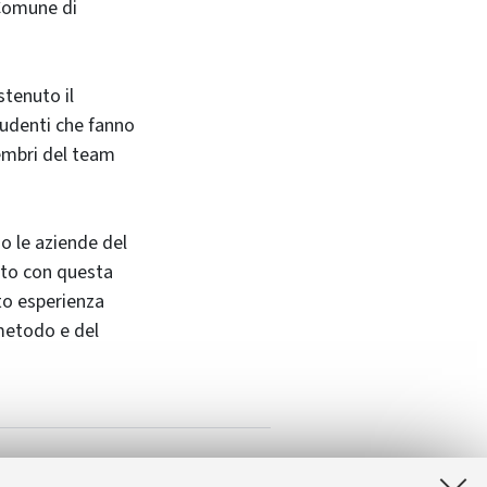
 Comune di
stenuto il
tudenti che fanno
membri del team
so le aziende del
tto con questa
to esperienza
 metodo e del