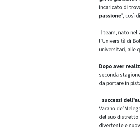
incaricato di trov
passione
", così 
Il team, nato nel 
l’Università di B
universitari, alle
Dopo aver reali
seconda stagione 
da portare in pis
I
successi dell’
Varano de’Melegar
del suo distretto
divertente e nuo