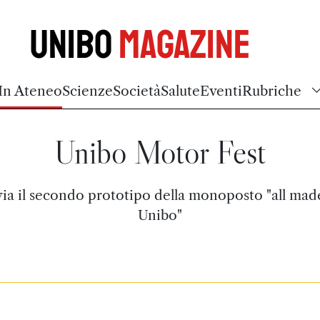
Unibo
Magazine
In Ateneo
Scienze
Società
Salute
Eventi
Rubriche
Unibo Motor Fest
via il secondo prototipo della monoposto "all mad
Unibo"