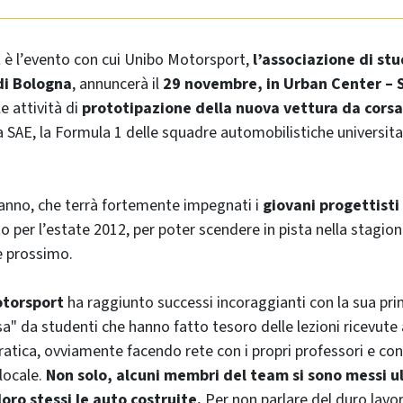
t
è l’evento con cui Unibo Motorsport,
l’associazione di st
di Bologna
, annuncerà il
29 novembre, in Urban Center – 
lle attività di
prototipazione della nuova vettura da cor
a SAE, la Formula 1 delle squadre automobilistiche universita
’anno, che terrà fortemente impegnati i
giovani progettisti
o per l’estate 2012, per poter scendere in pista nella stagion
e prossimo.
torsport
ha raggiunto successi incoraggianti con la sua p
sa" da studenti che hanno fatto tesoro delle lezioni ricevute a
atica, ovviamente facendo rete con i propri professori e con
locale.
Non solo, alcuni membri del team si sono messi u
oro stessi le auto costruite.
Per non parlare del duro lavoro