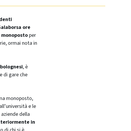
udenti
Salaborsa ore
sa monoposto
per
rie, ormai nota in
 bolognesi
, è
e di gare che
rima monoposto,
ll’università e le
 aziende della
lteriormente in
 di chi si è