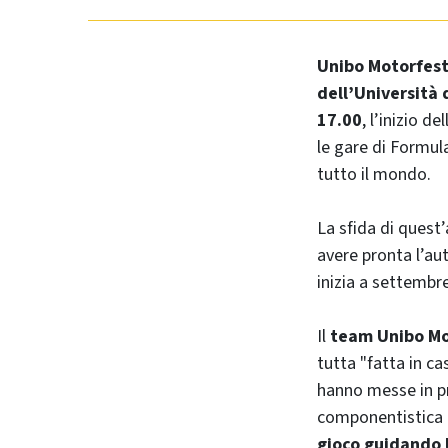
Unibo Motorfes
dell’Università 
17.00
, l’inizio de
le gare di Formul
tutto il mondo.
La sfida di quest
avere pronta l’aut
inizia a settembr
Il
team Unibo Mo
tutta "fatta in ca
hanno messe in pr
componentistica 
gioco guidando l