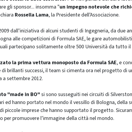
are gli sponsor... insomma "
un impegno notevole che rich
dichiara
Rossella Lama
, la Presidente dell’Associazione.
2009 dall’iniziativa di alcuni studenti di Ingegneria, da due a
ologna alle competizioni di Formula SAE, le gare automobilis
 quali partecipano solitamente oltre 500 Università da tutto 
zzato la prima vettura monoposto da Formula SAE
, e con
di brillanti successi, il team si cimenta ora nel progetto di 
ta a settembre 2012.
auto "made in BO"
si sono susseguiti nei circuiti di Silverst
i ed hanno portato nel mondo il vessillo di Bologna, della s
 di piccole imprese che hanno supportato il progetto. Sicu
vo per promuovere l’immagine della città nel mondo.