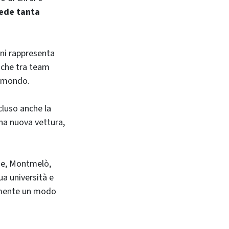
iede tanta
nni rappresenta
tiche tra team
il mondo.
cluso anche la
una nuova vettura,
one, Montmelò,
ua università e
ramente un modo