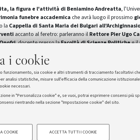
vita, la figura e l'attività di Beniamino Andreatta
, l'Univ
rimonia funebre accademica
che avrà luogo il prossimo
gi
so la
Cappella di Santa Maria dei Bulgari all'Archiginnasi
rventi
accanto al feretro: parleranno il
Rettore Pier Ugo Ca
 Onofri
, docente presso la
Facoltà di Scienze Politiche
e il
presso il
Dipartimento di Scienze Economiche
e
allievo 
a i cookie
recedenza, alle
ore 16,30
, presso la
Basilica di San Domeni
erali
.
suo funzionamento, sia cookie e altri strumenti di tracciamento facoltativi ch
er analisi statistiche, misure sull'efficacia della comunicazione istituzional
cookie necessari.
zione in "Personalizza cookie" e, se vuoi, potrai esprimere consensi più spec
consensi rientrando nella sezione "Impostazione cookie" del sito.
stampa
COOKIE TECNICI - NECESSAR
ORUM - Università di Bologna - Via Zamboni, 33 - 40126 Bologna
A COOKIE
ACCETTA TUTTI I COOKIE
gazione degli utenti, creare profili in
Si tratta di cookie tecnici utilizzati, a