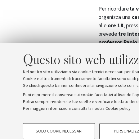
Per ricordare
la 
organizza una
ce
alle
ore 18
, pres
prevede
tre inte
professor Paolo
D'Adda
, docente 
Questo sito web utilizz
scomparso
. In p
svolgeranno i
fun
Nel nostro sito utilizziamo sia cookie tecnici necessari per il 
Cookie e altri strumenti di tracciamento facoltativi sono usati p
Se chiudi questo banner continuerai la navigazione solo con i 
Puoi esprimere il consenso sui cookie facoltativi attivando l'op
Potrai sempre rivedere le tue scelte e verificare lo stato dei 
Archivio
Comunicati stampa
Redazione
Rassegna 
Per maggiori informazioni
consulta la nostra Cookie policy
.
COOKIE DI PROFILAZIONE - FACOLTATIVI
© Copyright 2026 - ALMA MATER STUDI
SOLO COOKIE NECESSARI
PERSONALIZZ
Si tratta di cookie utilizzati per analizzare le caratteristiche della navi