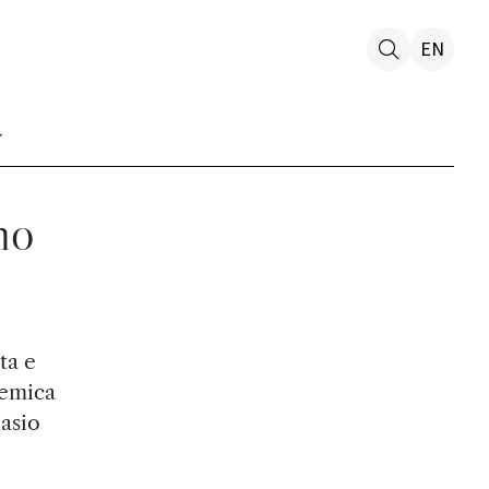
EN
no
ta e
demica
nasio