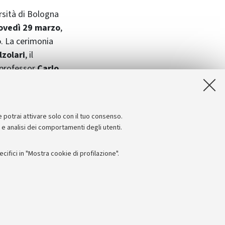
ersità di Bologna
ovedì 29 marzo
,
o
. La cerimonia
lzolari
, il
 professor
Carlo
del professore
co
, si
e potrai attivare solo con il tuo consenso.
e e analisi dei comportamenti degli utenti.
ifici in "Mostra cookie di profilazione".
Seguici su:
I
 - PI: 01131710376 - CF: 80007010376
 titolo esemplificativo, per il corretto funzionamento del sito, salvare