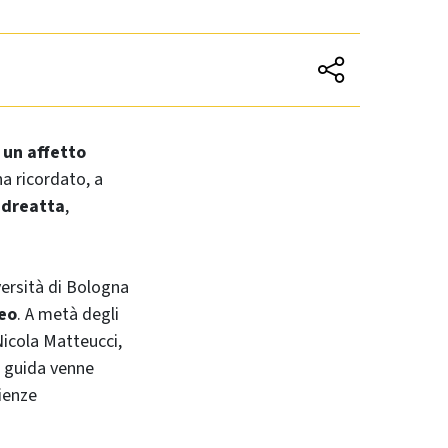
a
un affetto
a ricordato, a
ndreatta
,
versità di Bologna
neo
. A metà degli
 Nicola Matteucci,
a guida venne
ienze