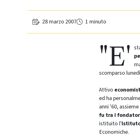
28 marzo 2007
1 minuto
"E'
st
pe
ma
scomparso lunedì 
Attivo
economis
ed ha personalmen
anni '60, assieme 
fu tra i fondator
istituito l'
Istitut
Economiche.