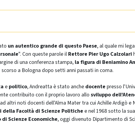
ato
un autentico grande di questo Paese
, al quale mi leg
rsonale
". Con queste parole il
Rettore Pier Ugo Calzolari
h
rgine di una conferenza stampa,
la figura di Beniamino A
scorso a Bologna dopo setti anni passati in coma.
ta
e
politico
, Andreatta è stato anche
docente
presso l'Uni
te contribuito con il proprio lavoro allo
sviluppo dell'Ate
ad altri noti docenti dell'Alma Mater tra cui Achille Ardigò e
i della Facoltà di Scienze Politiche
e nel 1968 sotto la su
o di Scienze Economiche
, oggi divenuto Dipartimento di Sc