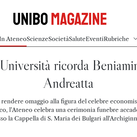
Unibo
Magazine
In Ateneo
Scienze
Società
Salute
Eventi
Rubriche
'Università ricorda Beniami
Andreatta
 rendere omaggio alla figura del celebre economis
ico, l’Ateneo celebra una cerimonia funebre acca
so la Cappella di S. Maria dei Bulgari all'Archigin