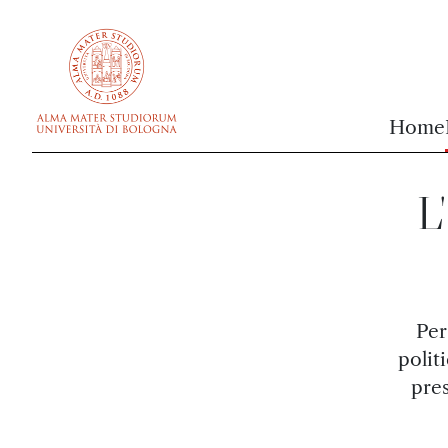
vai al contenuto della pagina
vai al menu di navigazione
Home
L
Per
polit
pres