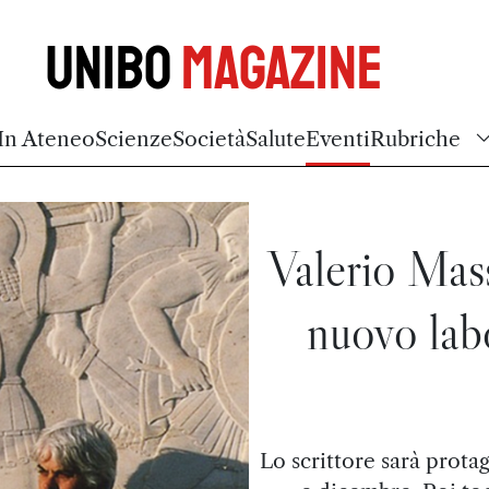
Unibo
Magazine
In Ateneo
Scienze
Società
Salute
Eventi
Rubriche
Valerio Mas
nuovo labo
Lo scrittore sarà prota