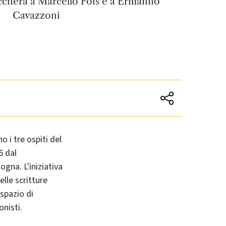
ccherà a Marcello Fois e a Ermanno
Cavazzoni
no i tre ospiti del
5 dal
ogna. L'iniziativa
lle scritture
spazio di
onisti.