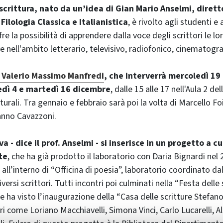
i scrittura, nato da un’idea di Gian Mario Anselmi, dirett
Filologia Classica e Italianistica
, è rivolto agli studenti e 
fre la possibilità di apprendere dalla voce degli scrittori le lo
e nell'ambito letterario, televisivo, radiofonico, cinematogra
è Valerio Massimo Manfredi
, che interverrà mercoledì 19
dì 4 e martedì 16 dicembre
, dalle 15 alle 17 nell'Aula 2 de
turali. Tra gennaio e febbraio sarà poi la volta di Marcello Fo
nno Cavazzoni.
a - dice il prof. Anselmi - si inserisce in un progetto a c
te
, che ha già prodotto il laboratorio con Daria Bignardi nel 
 all’interno di “Officina di poesia”, laboratorio coordinato da
versi scrittori. Tutti incontri poi culminati nella “Festa delle 
 ha visto l’inaugurazione della “Casa delle scritture Stefano
ri come Loriano Macchiavelli, Simona Vinci, Carlo Lucarelli, A