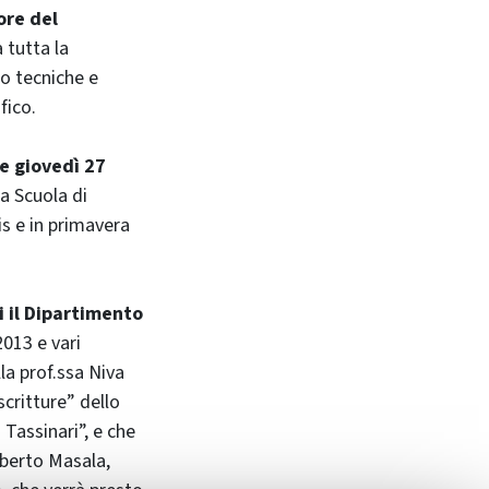
ore del
a tutta la
ro tecniche e
fico.
 e giovedì 27
lla Scuola di
is e in primavera
ui il Dipartimento
2013 e vari
lla prof.ssa Niva
scritture” dello
 Tassinari”, e che
lberto Masala,