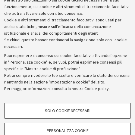
Nel nostro sito utilizziamo sia cookie tecnici necessari per il suo
funzionamento, sia cookie e altri strumenti di tracciamento facoltativi
che potrai attivare solo con il tuo consenso.
Cookie e altri strumenti di tracciamento facoltativi sono usati per
analisi statistiche, misure sull'efficacia della comunicazione
istituzionale e analisi dei comportamenti degli utenti.
Se chiudi questo banner continuerai la navigazione solo con i cookie
necessari.
Archivio
Puoi esprimere il consenso sui cookie facoltativi attivando l'opzione
in "Personalizza cookie" e, se vuoi, potrai esprimere consensi più
Comunicati stampa
specifici in "Mostra cookie di profilazione".
Redazione
Potrai sempre rivedere le tue scelte e verificare lo stato dei consensi
rientrando nella sezione "Impostazione cookie" del sito.
Rassegna stampa
Per maggiori informazioni
consulta la nostra Cookie policy
.
Seguici su:
COOKIE DI PROFILAZIONE - FACOLTATIVI
SOLO COOKIE NECESSARI
Si tratta di cookie utilizzati per analizzare le caratteristiche della navigazione
degli utenti, creare profili in base al loro comportamento sul sito, per analisi
di marketing.
PERSONALIZZA COOKIE
© Copyright 2026 - ALMA MATER STUDIORUM - Università di
Mostra cookie di profilazione