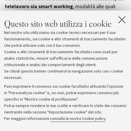
telelavoro sia smart working
, modalità alle quali
potrà accedere oltre il 50% del nostro personale. Si
Questo sito web utilizza i cookie
tratta di due misure a regime e non più a carattere
emergenziale, a vantaggio del personale tecnico e
Nel nostro sito utilizziamo sia cookie tecnici necessari per il suo
amministrativo dell’Ateneo, in termini di conciliazione
funzionamento, sia cookie e altri strumenti di tracciamento facoltativi
vita-lavoro e di nuovi modelli organizzativi più efficaci.
che potrai attivare solo con il tuo consenso.
Cookie e altri strumenti di tracciamento facoltativi sono usati per
analisi statistiche, misure sull'efficacia della comunicazione
istituzionale e analisi dei comportamenti degli utenti.
Se chiudi questo banner continuerai la navigazione solo con i cookie
necessari.
Archivio
Puoi esprimere il consenso sui cookie facoltativi attivando l'opzione
in "Personalizza cookie" e, se vuoi, potrai esprimere consensi più
Comunicati stampa
specifici in "Mostra cookie di profilazione".
Redazione
Potrai sempre rivedere le tue scelte e verificare lo stato dei consensi
rientrando nella sezione "Impostazione cookie" del sito.
Rassegna stampa
Per maggiori informazioni
consulta la nostra Cookie policy
.
Seguici su: