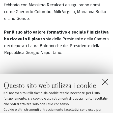
febbraio con Massimo Recalcati e seguiranno nomi
come Gherardo Colombo, Milli Virgilio, Marianna Bolko
e Lino Goriup.
Per il suo alto valore formativo e sociale l'iniziativa
ha ricevuto il plauso
sia della Presidente della Camera
dei deputati Laura Boldrini che del Presidente della
Repubblica Giorgio Napolitano.
Allegati
Questo sito web utilizza i cookie
Scarica il calendario completo del
Nel nostro sito utilizziamo sia cookie tecnici necessari per il suo
seminario
[893.0 KB]
funzionamento, sia cookie e altri strumenti di tracciamento facoltativi
che potrai attivare solo con il tuo consenso.
Cookie e altri strumenti di tracciamento facoltativi sono usati per