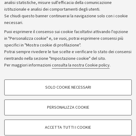
analisi statistiche, misure sull'efficacia della comunicazione
istituzionale e analisi dei comportamenti degli utenti.
Se chiudi questo banner continuerai la navigazione solo con i cookie
necessari.
Archivio
Puoi esprimere il consenso sui cookie facoltativi attivando l'opzione
in "Personalizza cookie" e, se vuoi, potrai esprimere consensi più
Comunicati stampa
specifici in "Mostra cookie di profilazione".
Redazione
Potrai sempre rivedere le tue scelte e verificare lo stato dei consensi
rientrando nella sezione "Impostazione cookie" del sito.
Rassegna stampa
Per maggiori informazioni
consulta la nostra Cookie policy
.
Seguici su:
COOKIE DI PROFILAZIONE - FACOLTATIVI
SOLO COOKIE NECESSARI
Si tratta di cookie utilizzati per analizzare le caratteristiche della navigazione
degli utenti, creare profili in base al loro comportamento sul sito, per analisi
di marketing.
PERSONALIZZA COOKIE
© Copyright 2026 - ALMA MATER STUDIORUM - Università di
Mostra cookie di profilazione
Bologna - Via Zamboni, 33 - 40126 Bologna - PI: 01131710376 -
Google/Youtube Video
CF: 80007010376
COOKIE TECNICI - NECESSARI
ACCETTA TUTTI I COOKIE
Facebook