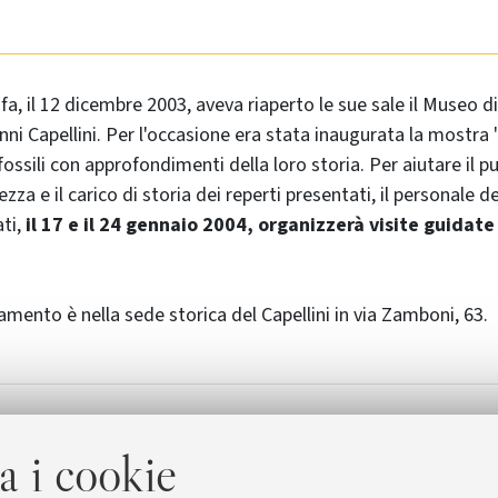
a, il 12 dicembre 2003, aveva riaperto le sue sale il Museo d
nni Capellini. Per l'occasione era stata inaugurata la mostra 
fossili con approfondimenti della loro storia. Per aiutare il p
ezza e il carico di storia dei reperti presentati, il personale 
ti,
il 17 e il 24 gennaio 2004, organizzerà visite guidate 
amento è nella sede storica del Capellini in via Zamboni, 63.
del Museo Capellini
Linguedipietra
a i cookie