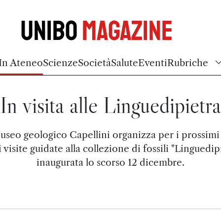
Unibo
Magazine
In Ateneo
Scienze
Società
Salute
Eventi
Rubriche
In visita alle Linguedipietra
Museo geologico Capellini organizza per i prossimi
i visite guidate alla collezione di fossili "Linguedipi
inaugurata lo scorso 12 dicembre.