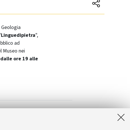
i Geologia
"
Linguedipietra
",
ubblico ad
del Museo nei
dalle ore 19 alle