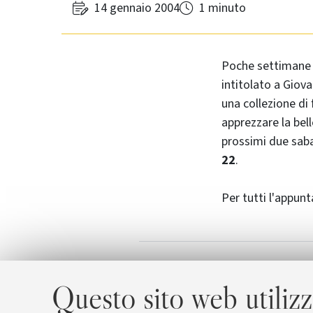
14 gennaio 2004
1 minuto
Poche settimane f
intitolato a Giova
una collezione di 
apprezzare la bell
prossimi due saba
22
.
Per tutti l'appunt
Inaugurazione 
Allegati
Questo sito web utilizz