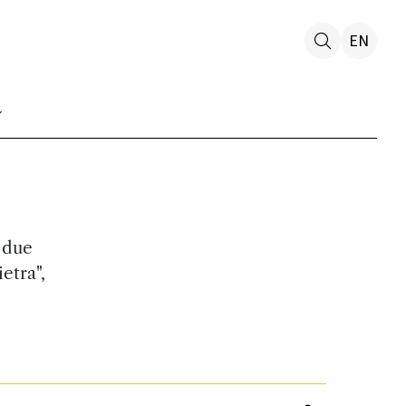
EN
 due
etra",