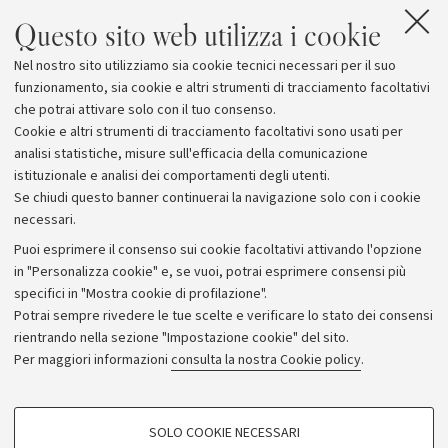
Questo sito web utilizza i cookie
Nel nostro sito utilizziamo sia cookie tecnici necessari per il suo
funzionamento, sia cookie e altri strumenti di tracciamento facoltativi
che potrai attivare solo con il tuo consenso.
Cookie e altri strumenti di tracciamento facoltativi sono usati per
analisi statistiche, misure sull'efficacia della comunicazione
istituzionale e analisi dei comportamenti degli utenti.
Se chiudi questo banner continuerai la navigazione solo con i cookie
necessari.
Archivio
Puoi esprimere il consenso sui cookie facoltativi attivando l'opzione
in "Personalizza cookie" e, se vuoi, potrai esprimere consensi più
Comunicati stampa
specifici in "Mostra cookie di profilazione".
Redazione
Potrai sempre rivedere le tue scelte e verificare lo stato dei consensi
rientrando nella sezione "Impostazione cookie" del sito.
Rassegna stampa
Per maggiori informazioni
consulta la nostra Cookie policy
.
Seguici su:
COOKIE DI PROFILAZIONE - FACOLTATIVI
SOLO COOKIE NECESSARI