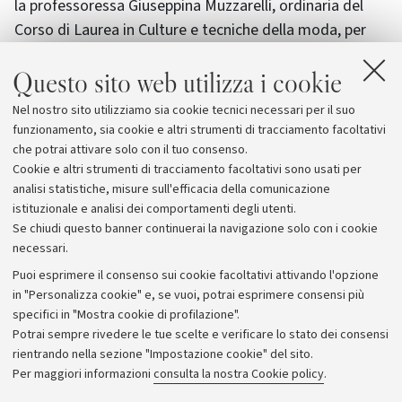
la professoressa Giuseppina Muzzarelli, ordinaria del
Corso di Laurea in Culture e tecniche della moda, per
svelare riti, usi, rappresentazioni e l'identità religiosa
Questo sito web utilizza i cookie
del velo.
Nel nostro sito utilizziamo sia cookie tecnici necessari per il suo
L'ingresso a tutti gli eventi è
gratuito
fino a
funzionamento, sia cookie e altri strumenti di tracciamento facoltativi
esaurimento dei posti disponibili.
che potrai attivare solo con il tuo consenso.
Cookie e altri strumenti di tracciamento facoltativi sono usati per
analisi statistiche, misure sull'efficacia della comunicazione
istituzionale e analisi dei comportamenti degli utenti.
Se chiudi questo banner continuerai la navigazione solo con i cookie
necessari.
Archivio
Puoi esprimere il consenso sui cookie facoltativi attivando l'opzione
in "Personalizza cookie" e, se vuoi, potrai esprimere consensi più
Comunicati stampa
specifici in "Mostra cookie di profilazione".
Redazione
Potrai sempre rivedere le tue scelte e verificare lo stato dei consensi
rientrando nella sezione "Impostazione cookie" del sito.
Rassegna stampa
Per maggiori informazioni
consulta la nostra Cookie policy
.