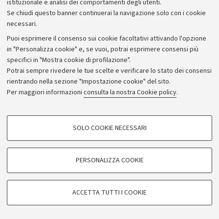
istituzionale e analisi dei comportamenti degli utenti.
Se chiudi questo banner continuerai la navigazione solo con i cookie
necessari.
Archivio
Puoi esprimere il consenso sui cookie facoltativi attivando l'opzione
in "Personalizza cookie" e, se vuoi, potrai esprimere consensi più
Comunicati stampa
specifici in "Mostra cookie di profilazione".
Redazione
Potrai sempre rivedere le tue scelte e verificare lo stato dei consensi
rientrando nella sezione "Impostazione cookie" del sito.
Rassegna stampa
Per maggiori informazioni
consulta la nostra Cookie policy
.
Seguici su:
COOKIE DI PROFILAZIONE - FACOLTATIVI
SOLO COOKIE NECESSARI
Si tratta di cookie utilizzati per analizzare le caratteristiche della navigazione
degli utenti, creare profili in base al loro comportamento sul sito, per analisi
di marketing.
PERSONALIZZA COOKIE
© Copyright 2026 - ALMA MATER STUDIORUM - Università di
Mostra cookie di profilazione
Bologna - Via Zamboni, 33 - 40126 Bologna - PI: 01131710376 -
Google/Youtube Video
CF: 80007010376
COOKIE TECNICI - NECESSARI
ACCETTA TUTTI I COOKIE
Facebook
Privacy
Note legali
Impostazioni Cookie
Si tratta di cookie tecnici utilizzati, a titolo esemplificativo, per il corretto
Vimeo
funzionamento del sito, salvare le preferenze di navigazione, per il