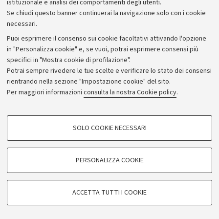
istituzionale e analisi dei comportamenti degli utenti.
Se chiudi questo banner continuerai la navigazione solo con i cookie
necessari.
Archivio
Puoi esprimere il consenso sui cookie facoltativi attivando l'opzione
in "Personalizza cookie" e, se vuoi, potrai esprimere consensi più
Comunicati stampa
specifici in "Mostra cookie di profilazione".
Redazione
Potrai sempre rivedere le tue scelte e verificare lo stato dei consensi
rientrando nella sezione "Impostazione cookie" del sito.
Rassegna stampa
Per maggiori informazioni
consulta la nostra Cookie policy
.
Seguici su:
COOKIE DI PROFILAZIONE - FACOLTATIVI
SOLO COOKIE NECESSARI
Si tratta di cookie utilizzati per analizzare le caratteristiche della navigazione
degli utenti, creare profili in base al loro comportamento sul sito, per analisi
di marketing.
PERSONALIZZA COOKIE
© Copyright 2026 - ALMA MATER STUDIORUM - Università di
Mostra cookie di profilazione
Bologna - Via Zamboni, 33 - 40126 Bologna - PI: 01131710376 -
Google/Youtube Video
CF: 80007010376
COOKIE TECNICI - NECESSARI
ACCETTA TUTTI I COOKIE
Facebook
Privacy
Note legali
Impostazioni Cookie
Si tratta di cookie tecnici utilizzati, a titolo esemplificativo, per il corretto
Vimeo
funzionamento del sito, salvare le preferenze di navigazione, per il