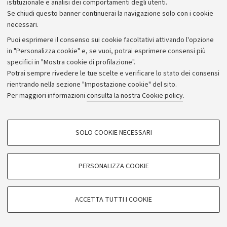
istituzionale e analisi dei comportamenti degli utenti.
Se chiudi questo banner continuerai la navigazione solo con i cookie
necessari.
Archivio
Puoi esprimere il consenso sui cookie facoltativi attivando l'opzione
in "Personalizza cookie" e, se vuoi, potrai esprimere consensi più
Comunicati stampa
specifici in "Mostra cookie di profilazione".
Redazione
Potrai sempre rivedere le tue scelte e verificare lo stato dei consensi
rientrando nella sezione "Impostazione cookie" del sito.
Rassegna stampa
Per maggiori informazioni
consulta la nostra Cookie policy
.
Seguici su:
COOKIE DI PROFILAZIONE - FACOLTATIVI
SOLO COOKIE NECESSARI
Si tratta di cookie utilizzati per analizzare le caratteristiche della navigazione
degli utenti, creare profili in base al loro comportamento sul sito, per analisi
di marketing.
PERSONALIZZA COOKIE
© Copyright 2026 - ALMA MATER STUDIORUM - Università di
Mostra cookie di profilazione
Bologna - Via Zamboni, 33 - 40126 Bologna - PI: 01131710376 -
Google/Youtube Video
CF: 80007010376
COOKIE TECNICI - NECESSARI
ACCETTA TUTTI I COOKIE
Facebook
Privacy
Note legali
Impostazioni Cookie
Si tratta di cookie tecnici utilizzati, a titolo esemplificativo, per il corretto
Vimeo
funzionamento del sito, salvare le preferenze di navigazione, per il