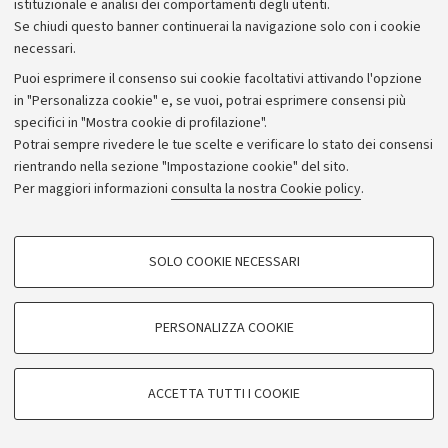
istituzionale e analisi dei comportamenti degli utenti.
Se chiudi questo banner continuerai la navigazione solo con i cookie
necessari.
Archivio
Puoi esprimere il consenso sui cookie facoltativi attivando l'opzione
in "Personalizza cookie" e, se vuoi, potrai esprimere consensi più
Comunicati stampa
specifici in "Mostra cookie di profilazione".
Redazione
Potrai sempre rivedere le tue scelte e verificare lo stato dei consensi
rientrando nella sezione "Impostazione cookie" del sito.
Rassegna stampa
Per maggiori informazioni
consulta la nostra Cookie policy
.
Seguici su:
COOKIE DI PROFILAZIONE - FACOLTATIVI
SOLO COOKIE NECESSARI
Si tratta di cookie utilizzati per analizzare le caratteristiche della navigazione
degli utenti, creare profili in base al loro comportamento sul sito, per analisi
di marketing.
PERSONALIZZA COOKIE
© Copyright 2026 - ALMA MATER STUDIORUM - Università di
Mostra cookie di profilazione
Bologna - Via Zamboni, 33 - 40126 Bologna - PI: 01131710376 -
Google/Youtube Video
CF: 80007010376
COOKIE TECNICI - NECESSARI
ACCETTA TUTTI I COOKIE
Facebook
Privacy
Note legali
Impostazioni Cookie
Si tratta di cookie tecnici utilizzati, a titolo esemplificativo, per il corretto
Vimeo
funzionamento del sito, salvare le preferenze di navigazione, per il