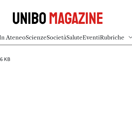
Unibo
Magazine
In Ateneo
Scienze
Società
Salute
Eventi
Rubriche
6 KB