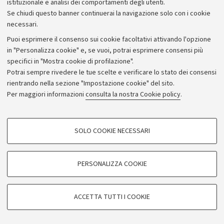
istituzionale e analisi dei comportamenti degli utenti.
Se chiudi questo banner continuerai la navigazione solo con i cookie
necessari.
Archivio
Puoi esprimere il consenso sui cookie facoltativi attivando l'opzione
in "Personalizza cookie" e, se vuoi, potrai esprimere consensi più
Comunicati stampa
specifici in "Mostra cookie di profilazione".
Redazione
Potrai sempre rivedere le tue scelte e verificare lo stato dei consensi
rientrando nella sezione "Impostazione cookie" del sito.
Rassegna stampa
Per maggiori informazioni
consulta la nostra Cookie policy
.
Seguici su:
COOKIE DI PROFILAZIONE - FACOLTATIVI
SOLO COOKIE NECESSARI
Si tratta di cookie utilizzati per analizzare le caratteristiche della navigazione
degli utenti, creare profili in base al loro comportamento sul sito, per analisi
di marketing.
PERSONALIZZA COOKIE
© Copyright 2026 - ALMA MATER STUDIORUM - Università di
Mostra cookie di profilazione
Bologna - Via Zamboni, 33 - 40126 Bologna - PI: 01131710376 -
Google/Youtube Video
CF: 80007010376
COOKIE TECNICI - NECESSARI
ACCETTA TUTTI I COOKIE
Facebook
Privacy
Note legali
Impostazioni Cookie
Si tratta di cookie tecnici utilizzati, a titolo esemplificativo, per il corretto
Vimeo
funzionamento del sito, salvare le preferenze di navigazione, per il