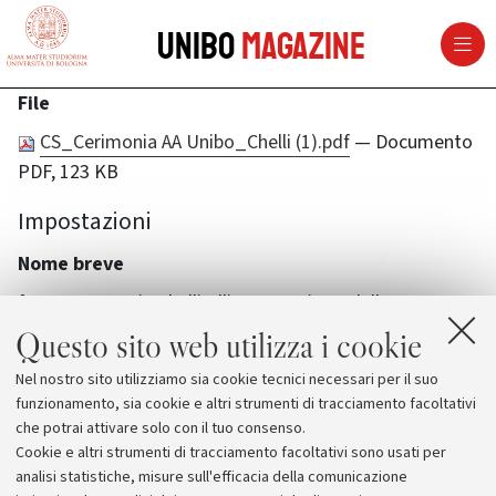
vai al contenuto della pagina
vai al menu di navigazione
Unibo
Magazine
File
CS_Cerimonia AA Unibo_Chelli (1).pdf
— Documento
PDF, 123 KB
Impostazioni
Nome breve
francesco-maria-chelli-allinaugurazione-dellanno-
accademico-2025-2026-delluniversita-di-bologna
Questo sito web utilizza i cookie
Nel nostro sito utilizziamo sia cookie tecnici necessari per il suo
funzionamento, sia cookie e altri strumenti di tracciamento facoltativi
che potrai attivare solo con il tuo consenso.
Cookie e altri strumenti di tracciamento facoltativi sono usati per
analisi statistiche, misure sull'efficacia della comunicazione