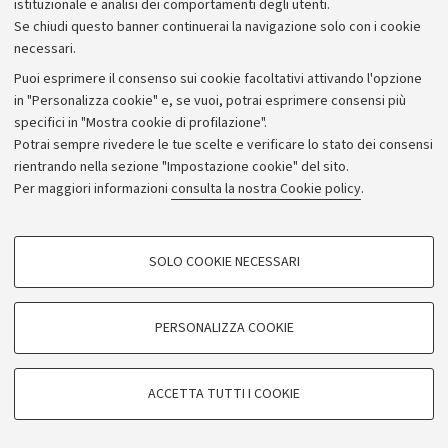
istituzionale e analisi dei comportamenti degli utenti.
Se chiudi questo banner continuerai la navigazione solo con i cookie
necessari.
Archivio
Puoi esprimere il consenso sui cookie facoltativi attivando l'opzione
in "Personalizza cookie" e, se vuoi, potrai esprimere consensi più
Comunicati stampa
specifici in "Mostra cookie di profilazione".
Redazione
Potrai sempre rivedere le tue scelte e verificare lo stato dei consensi
rientrando nella sezione "Impostazione cookie" del sito.
Rassegna stampa
Per maggiori informazioni
consulta la nostra Cookie policy
.
Seguici su:
COOKIE DI PROFILAZIONE - FACOLTATIVI
SOLO COOKIE NECESSARI
Si tratta di cookie utilizzati per analizzare le caratteristiche della navigazione
degli utenti, creare profili in base al loro comportamento sul sito, per analisi
di marketing.
PERSONALIZZA COOKIE
© Copyright 2026 - ALMA MATER STUDIORUM - Università di
Mostra cookie di profilazione
Bologna - Via Zamboni, 33 - 40126 Bologna - PI: 01131710376 -
Google/Youtube Video
CF: 80007010376
COOKIE TECNICI - NECESSARI
ACCETTA TUTTI I COOKIE
Facebook
Privacy
Note legali
Impostazioni Cookie
Si tratta di cookie tecnici utilizzati, a titolo esemplificativo, per il corretto
Vimeo
funzionamento del sito, salvare le preferenze di navigazione, per il