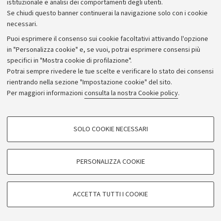
istituzionale e analisi dei comportamenti degli utenti.
Se chiudi questo banner continuerai la navigazione solo con i cookie
necessari.
Archivio
Puoi esprimere il consenso sui cookie facoltativi attivando l'opzione
in "Personalizza cookie" e, se vuoi, potrai esprimere consensi più
Comunicati stampa
specifici in "Mostra cookie di profilazione".
Redazione
Potrai sempre rivedere le tue scelte e verificare lo stato dei consensi
rientrando nella sezione "Impostazione cookie" del sito.
Rassegna stampa
Per maggiori informazioni
consulta la nostra Cookie policy
.
Seguici su:
COOKIE DI PROFILAZIONE - FACOLTATIVI
SOLO COOKIE NECESSARI
Si tratta di cookie utilizzati per analizzare le caratteristiche della navigazione
degli utenti, creare profili in base al loro comportamento sul sito, per analisi
di marketing.
PERSONALIZZA COOKIE
© Copyright 2026 - ALMA MATER STUDIORUM - Università di
Mostra cookie di profilazione
Bologna - Via Zamboni, 33 - 40126 Bologna - PI: 01131710376 -
Google/Youtube Video
CF: 80007010376
COOKIE TECNICI - NECESSARI
ACCETTA TUTTI I COOKIE
Facebook
Privacy
Note legali
Impostazioni Cookie
Si tratta di cookie tecnici utilizzati, a titolo esemplificativo, per il corretto
Vimeo
funzionamento del sito, salvare le preferenze di navigazione, per il