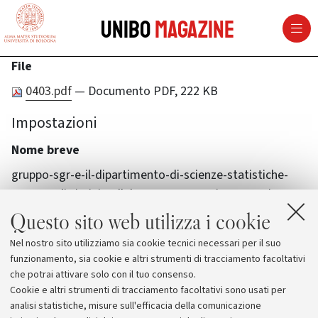
vai al contenuto della pagina
vai al menu di navigazione
Unibo
Magazine
File
0403.pdf
— Documento PDF, 222 KB
Impostazioni
Nome breve
gruppo-sgr-e-il-dipartimento-di-scienze-statistiche-
campus-di-rimini-collaboreranno-per-cinque-anni-
ricerca-dati-e-nuove-competenze-al-servizio-del-
Questo sito web utilizza i cookie
territorio
Nel nostro sito utilizziamo sia cookie tecnici necessari per il suo
funzionamento, sia cookie e altri strumenti di tracciamento facoltativi
che potrai attivare solo con il tuo consenso.
Cookie e altri strumenti di tracciamento facoltativi sono usati per
analisi statistiche, misure sull'efficacia della comunicazione