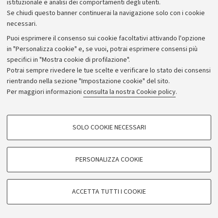
istituzionale e analisi dei comportamenti degli utenti.
Se chiudi questo banner continuerai la navigazione solo con i cookie
necessari.
Archivio
Puoi esprimere il consenso sui cookie facoltativi attivando l'opzione
in "Personalizza cookie" e, se vuoi, potrai esprimere consensi più
Comunicati stampa
specifici in "Mostra cookie di profilazione".
Redazione
Potrai sempre rivedere le tue scelte e verificare lo stato dei consensi
rientrando nella sezione "Impostazione cookie" del sito.
Rassegna stampa
Per maggiori informazioni
consulta la nostra Cookie policy
.
Seguici su:
COOKIE DI PROFILAZIONE - FACOLTATIVI
SOLO COOKIE NECESSARI
Si tratta di cookie utilizzati per analizzare le caratteristiche della navigazione
degli utenti, creare profili in base al loro comportamento sul sito, per analisi
di marketing.
PERSONALIZZA COOKIE
© Copyright 2026 - ALMA MATER STUDIORUM - Università di
Mostra cookie di profilazione
Bologna - Via Zamboni, 33 - 40126 Bologna - PI: 01131710376 -
Google/Youtube Video
CF: 80007010376
COOKIE TECNICI - NECESSARI
ACCETTA TUTTI I COOKIE
Facebook
Privacy
Note legali
Impostazioni Cookie
Si tratta di cookie tecnici utilizzati, a titolo esemplificativo, per il corretto
Vimeo
funzionamento del sito, salvare le preferenze di navigazione, per il