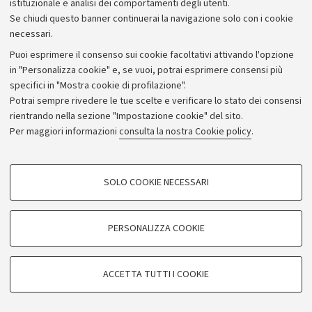
istituzionale e analisi dei comportamenti degli utenti.
Se chiudi questo banner continuerai la navigazione solo con i cookie
necessari.
Archivio
Puoi esprimere il consenso sui cookie facoltativi attivando l'opzione
in "Personalizza cookie" e, se vuoi, potrai esprimere consensi più
Comunicati stampa
specifici in "Mostra cookie di profilazione".
Redazione
Potrai sempre rivedere le tue scelte e verificare lo stato dei consensi
rientrando nella sezione "Impostazione cookie" del sito.
Rassegna stampa
Per maggiori informazioni
consulta la nostra Cookie policy
.
Seguici su:
COOKIE DI PROFILAZIONE - FACOLTATIVI
SOLO COOKIE NECESSARI
Si tratta di cookie utilizzati per analizzare le caratteristiche della navigazione
degli utenti, creare profili in base al loro comportamento sul sito, per analisi
di marketing.
PERSONALIZZA COOKIE
© Copyright 2026 - ALMA MATER STUDIORUM - Università di
Mostra cookie di profilazione
Bologna - Via Zamboni, 33 - 40126 Bologna - PI: 01131710376 -
Google/Youtube Video
CF: 80007010376
COOKIE TECNICI - NECESSARI
ACCETTA TUTTI I COOKIE
Facebook
Privacy
Note legali
Impostazioni Cookie
Si tratta di cookie tecnici utilizzati, a titolo esemplificativo, per il corretto
Vimeo
funzionamento del sito, salvare le preferenze di navigazione, per il