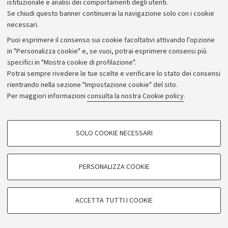
istituzionale e analisi dei comportamenti degli utenti.
Se chiudi questo banner continuerai la navigazione solo con i cookie
necessari.
Archivio
Puoi esprimere il consenso sui cookie facoltativi attivando l'opzione
in "Personalizza cookie" e, se vuoi, potrai esprimere consensi più
Comunicati stampa
specifici in "Mostra cookie di profilazione".
Redazione
Potrai sempre rivedere le tue scelte e verificare lo stato dei consensi
rientrando nella sezione "Impostazione cookie" del sito.
Rassegna stampa
Per maggiori informazioni
consulta la nostra Cookie policy
.
Seguici su:
COOKIE DI PROFILAZIONE - FACOLTATIVI
SOLO COOKIE NECESSARI
Si tratta di cookie utilizzati per analizzare le caratteristiche della navigazione
degli utenti, creare profili in base al loro comportamento sul sito, per analisi
di marketing.
PERSONALIZZA COOKIE
© Copyright 2026 - ALMA MATER STUDIORUM - Università di
Mostra cookie di profilazione
Bologna - Via Zamboni, 33 - 40126 Bologna - PI: 01131710376 -
Google/Youtube Video
CF: 80007010376
COOKIE TECNICI - NECESSARI
ACCETTA TUTTI I COOKIE
Facebook
Privacy
Note legali
Impostazioni Cookie
Si tratta di cookie tecnici utilizzati, a titolo esemplificativo, per il corretto
Vimeo
funzionamento del sito, salvare le preferenze di navigazione, per il