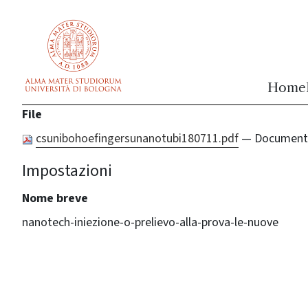
vai al contenuto della pagina
vai al menu di navigazione
Home
File
csunibohoefingersunanotubi180711.pdf
— Documento
Impostazioni
Nome breve
nanotech-iniezione-o-prelievo-alla-prova-le-nuove