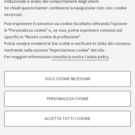
istituzionale e analisi dei comportamenti degli utenti.
Se chiudi questo banner continuerai la navigazione solo con i cookie
necessari.
Archivio
Puoi esprimere il consenso sui cookie facoltativi attivando l'opzione
in "Personalizza cookie" e, se vuoi, potrai esprimere consensi più
Comunicati stampa
specifici in "Mostra cookie di profilazione".
Redazione
Potrai sempre rivedere le tue scelte e verificare lo stato dei consensi
rientrando nella sezione "Impostazione cookie" del sito.
Rassegna stampa
Per maggiori informazioni
consulta la nostra Cookie policy
.
Seguici su:
COOKIE DI PROFILAZIONE - FACOLTATIVI
SOLO COOKIE NECESSARI
Si tratta di cookie utilizzati per analizzare le caratteristiche della navigazione
degli utenti, creare profili in base al loro comportamento sul sito, per analisi
di marketing.
PERSONALIZZA COOKIE
© Copyright 2026 - ALMA MATER STUDIORUM - Università di
Mostra cookie di profilazione
Bologna - Via Zamboni, 33 - 40126 Bologna - PI: 01131710376 -
Google/Youtube Video
CF: 80007010376
COOKIE TECNICI - NECESSARI
ACCETTA TUTTI I COOKIE
Facebook
Privacy
Note legali
Impostazioni Cookie
Si tratta di cookie tecnici utilizzati, a titolo esemplificativo, per il corretto
Vimeo
funzionamento del sito, salvare le preferenze di navigazione, per il