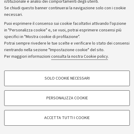
istituzionale e analisi dei comportamenti degli utenti.
Se chiudi questo banner continuerai la navigazione solo con i cookie
necessari.
Archivio
Puoi esprimere il consenso sui cookie facoltativi attivando l'opzione
in "Personalizza cookie" e, se vuoi, potrai esprimere consensi più
Comunicati stampa
specifici in "Mostra cookie di profilazione".
Redazione
Potrai sempre rivedere le tue scelte e verificare lo stato dei consensi
rientrando nella sezione "Impostazione cookie" del sito.
Rassegna stampa
Per maggiori informazioni
consulta la nostra Cookie policy
.
Seguici su:
COOKIE DI PROFILAZIONE - FACOLTATIVI
SOLO COOKIE NECESSARI
Si tratta di cookie utilizzati per analizzare le caratteristiche della navigazione
degli utenti, creare profili in base al loro comportamento sul sito, per analisi
di marketing.
PERSONALIZZA COOKIE
© Copyright 2026 - ALMA MATER STUDIORUM - Università di
Mostra cookie di profilazione
Bologna - Via Zamboni, 33 - 40126 Bologna - PI: 01131710376 -
Google/Youtube Video
CF: 80007010376
COOKIE TECNICI - NECESSARI
ACCETTA TUTTI I COOKIE
Facebook
Privacy
Note legali
Impostazioni Cookie
Si tratta di cookie tecnici utilizzati, a titolo esemplificativo, per il corretto
Vimeo
funzionamento del sito, salvare le preferenze di navigazione, per il