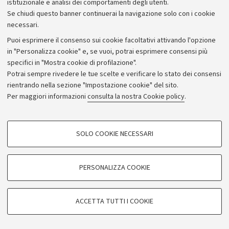
istituzionale e analisi dei comportamenti degli utenti.
Se chiudi questo banner continuerai la navigazione solo con i cookie
necessari.
Archivio
Puoi esprimere il consenso sui cookie facoltativi attivando l'opzione
in "Personalizza cookie" e, se vuoi, potrai esprimere consensi più
Comunicati stampa
specifici in "Mostra cookie di profilazione".
Redazione
Potrai sempre rivedere le tue scelte e verificare lo stato dei consensi
rientrando nella sezione "Impostazione cookie" del sito.
Rassegna stampa
Per maggiori informazioni
consulta la nostra Cookie policy
.
Seguici su:
COOKIE DI PROFILAZIONE - FACOLTATIVI
SOLO COOKIE NECESSARI
Si tratta di cookie utilizzati per analizzare le caratteristiche della navigazione
degli utenti, creare profili in base al loro comportamento sul sito, per analisi
di marketing.
PERSONALIZZA COOKIE
© Copyright 2026 - ALMA MATER STUDIORUM - Università di
Mostra cookie di profilazione
Bologna - Via Zamboni, 33 - 40126 Bologna - PI: 01131710376 -
Google/Youtube Video
CF: 80007010376
COOKIE TECNICI - NECESSARI
ACCETTA TUTTI I COOKIE
Facebook
Privacy
Note legali
Impostazioni Cookie
Si tratta di cookie tecnici utilizzati, a titolo esemplificativo, per il corretto
Vimeo
funzionamento del sito, salvare le preferenze di navigazione, per il