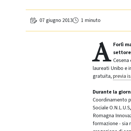
07 giugno 2013
1 minuto
A
Forlì m
settore
Cesena e
laureati Unibo e i
gratuita,
previa i
Durante la giorn
Coordinamento prov
Sociale O.N.L.U.S
Romagna Innovazi
formazione - sia n