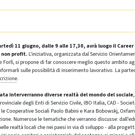
artedì 11 giugno, dalle 9 alle 17,30, avrà luogo il
Career
 non profit.
L'iniziativa, organizzata dal Servizio Orientam
 Forlì, si propone di far conoscere meglio questo ambito agl
nformarli sulle possibilità di inserimento lavorativo. La parte
scrizione
.
ata interverranno diverse realtà del mondo del sociale
,
inciale degli Enti di Servizio Civile, IBO Italia, CAD - Soci
, le Cooperative Sociali Paolo Babini e Kara Bobowskj, Oxfam I
one. Numerose le tematiche che verranno discusse: dall'edu
elle realtà locali che nei paesi in via di sviluppo - alla proge