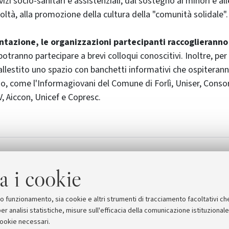
izi socio-sanitari e assistenziali; dal sostegno ai minori e all
icoltà, alla promozione della cultura della "comunità solidale".
tazione, le organizzazioni partecipanti raccoglieranno i
 potranno partecipare a brevi colloqui conoscitivi. Inoltre, per
 allestito uno spazio con banchetti informativi che ospiterann
rio, come l'Informagiovani del Comune di Forlì, Uniser, Consor
, Aiccon, Unicef e Copresc.
 Career Day
a i cookie
suo funzionamento, sia cookie e altri strumenti di tracciamento facoltativi ch
er analisi statistiche, misure sull'efficacia della comunicazione istituzional
cookie necessari.