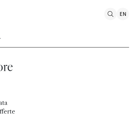
EN
ore
ata
fferte