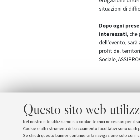
erogazione di serv
situazioni di diff
Dopo ogni presen
interessati
, che
dell’evento, sarà
profit del territo
Sociale, ASSIPROV
Programma del
Allegati
Questo sito web utilizz
Nel nostro sito utilizziamo sia cookie tecnici necessari per il 
Cookie e altri strumenti di tracciamento facoltativi sono usati p
Se chiudi questo banner continuerai la navigazione solo con i 