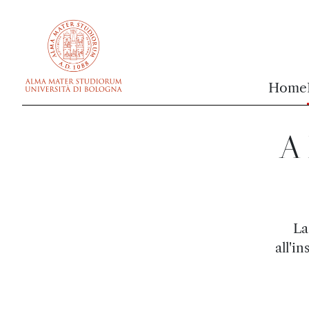
vai al contenuto della pagina
vai al menu di navigazione
Home
A 
La
all'i