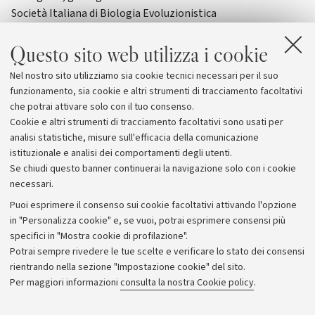
Società Italiana di Biologia Evoluzionistica
Incontri
Novità editoriali
Questo sito web utilizza i cookie
Nel nostro sito utilizziamo sia cookie tecnici necessari per il suo
funzionamento, sia cookie e altri strumenti di tracciamento facoltativi
Vai all'archivio
che potrai attivare solo con il tuo consenso.
Cookie e altri strumenti di tracciamento facoltativi sono usati per
analisi statistiche, misure sull'efficacia della comunicazione
istituzionale e analisi dei comportamenti degli utenti.
Se chiudi questo banner continuerai la navigazione solo con i cookie
necessari.
Archivio
Puoi esprimere il consenso sui cookie facoltativi attivando l'opzione
in "Personalizza cookie" e, se vuoi, potrai esprimere consensi più
Comunicati stampa
specifici in "Mostra cookie di profilazione".
Redazione
Potrai sempre rivedere le tue scelte e verificare lo stato dei consensi
rientrando nella sezione "Impostazione cookie" del sito.
Rassegna stampa
Per maggiori informazioni
consulta la nostra Cookie policy
.
Seguici su: