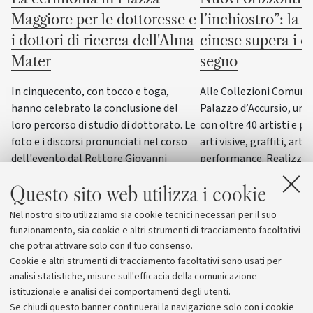
Maggiore per le dottoresse e
l’inchiostro”: la c
i dottori di ricerca dell'Alma
cinese supera i co
Mater
segno
In cinquecento, con tocco e toga,
Alle Collezioni Comunali
hanno celebrato la conclusione del
Palazzo d’Accursio, un
loro percorso di studio di dottorato. Le
con oltre 40 artisti e pi
foto e i discorsi pronunciati nel corso
arti visive, graffiti, arti
dell'evento dal Rettore Giovanni
performance. Realizzat
Molari, dalla giornalista scientifica
del progetto “ERC WRIT
Questo sito web utilizza i cookie
Elisabetta Tola e dal genetista Guido
dall’Università di Bolog
Barbujani
esposizione di questo g
Nel nostro sito utilizziamo sia cookie tecnici necessari per il suo
funzionamento, sia cookie e altri strumenti di tracciamento facoltativi
che potrai attivare solo con il tuo consenso.
Cookie e altri strumenti di tracciamento facoltativi sono usati per
analisi statistiche, misure sull'efficacia della comunicazione
istituzionale e analisi dei comportamenti degli utenti.
Se chiudi questo banner continuerai la navigazione solo con i cookie