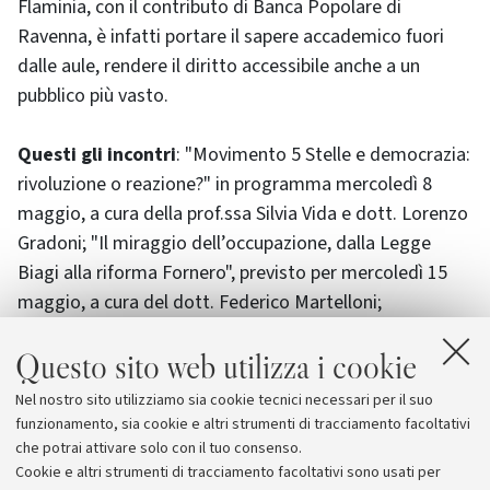
Flaminia, con il contributo di Banca Popolare di
Ravenna, è infatti portare il sapere accademico fuori
dalle aule, rendere il diritto accessibile anche a un
pubblico più vasto.
Questi gli incontri
: "Movimento 5 Stelle e democrazia:
rivoluzione o reazione?" in programma mercoledì 8
maggio, a cura della prof.ssa Silvia Vida e dott. Lorenzo
Gradoni; "Il miraggio dell’occupazione, dalla Legge
Biagi alla riforma Fornero", previsto per mercoledì 15
maggio, a cura del dott. Federico Martelloni;
"Emergenza finanziaria e crisi istituzionale" in
Questo sito web utilizza i cookie
calendario mercoledì 22 maggio, a cura del prof.
Tommaso Francesco Giupponi; "Annus Domini 2013:
Nel nostro sito utilizziamo sia cookie tecnici necessari per il suo
dalla rinuncia all’habemus papam" mercoledì 29
funzionamento, sia cookie e altri strumenti di tracciamento facoltativi
maggio, a cura della prof.ssa Geraldina Boni.
che potrai attivare solo con il tuo consenso.
Cookie e altri strumenti di tracciamento facoltativi sono usati per