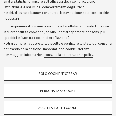
analisi statistiche, misure sull'efficacia della comunicazione
istituzionale e analisi dei comportamenti degli utenti.
Se chiudi questo banner continuerai la navigazione solo con i cookie
necessari.
Archivio
Puoi esprimere il consenso sui cookie facoltativi attivando l'opzione
in "Personalizza cookie" e, se vuoi, potrai esprimere consensi più
Comunicati stampa
specifici in "Mostra cookie di profilazione".
Redazione
Potrai sempre rivedere le tue scelte e verificare lo stato dei consensi
rientrando nella sezione "Impostazione cookie" del sito.
Rassegna stampa
Per maggiori informazioni
consulta la nostra Cookie policy
.
Seguici su:
COOKIE DI PROFILAZIONE - FACOLTATIVI
SOLO COOKIE NECESSARI
Si tratta di cookie utilizzati per analizzare le caratteristiche della navigazione
degli utenti, creare profili in base al loro comportamento sul sito, per analisi
di marketing.
PERSONALIZZA COOKIE
© Copyright 2026 - ALMA MATER STUDIORUM - Università di
Mostra cookie di profilazione
Bologna - Via Zamboni, 33 - 40126 Bologna - PI: 01131710376 -
Google/Youtube Video
CF: 80007010376
COOKIE TECNICI - NECESSARI
ACCETTA TUTTI I COOKIE
Facebook
Privacy
Note legali
Impostazioni Cookie