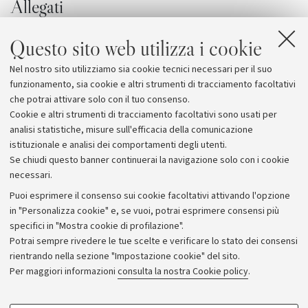
Allegati
Il programma dell'evento
[2.9 MB]
Questo sito web utilizza i cookie
La chimica nella società sostenibile
Nel nostro sito utilizziamo sia cookie tecnici necessari per il suo
Chimica dell'Ambiente e dei Beni Culturali
funzionamento, sia cookie e altri strumenti di tracciamento facoltativi
che potrai attivare solo con il tuo consenso.
Cookie e altri strumenti di tracciamento facoltativi sono usati per
analisi statistiche, misure sull'efficacia della comunicazione
istituzionale e analisi dei comportamenti degli utenti.
Se chiudi questo banner continuerai la navigazione solo con i cookie
necessari.
Archivio
Puoi esprimere il consenso sui cookie facoltativi attivando l'opzione
in "Personalizza cookie" e, se vuoi, potrai esprimere consensi più
Comunicati stampa
specifici in "Mostra cookie di profilazione".
Redazione
Potrai sempre rivedere le tue scelte e verificare lo stato dei consensi
rientrando nella sezione "Impostazione cookie" del sito.
Rassegna stampa
Per maggiori informazioni
consulta la nostra Cookie policy
.
Seguici su: