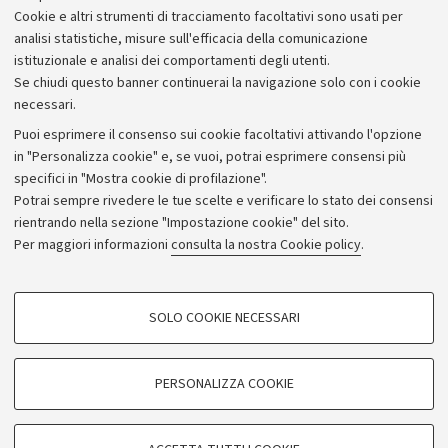
Cookie e altri strumenti di tracciamento facoltativi sono usati per
analisi statistiche, misure sull'efficacia della comunicazione
istituzionale e analisi dei comportamenti degli utenti.
Se chiudi questo banner continuerai la navigazione solo con i cookie
necessari.
Archivio
Puoi esprimere il consenso sui cookie facoltativi attivando l'opzione
in "Personalizza cookie" e, se vuoi, potrai esprimere consensi più
Comunicati stampa
specifici in "Mostra cookie di profilazione".
Redazione
Potrai sempre rivedere le tue scelte e verificare lo stato dei consensi
rientrando nella sezione "Impostazione cookie" del sito.
Rassegna stampa
Per maggiori informazioni
consulta la nostra Cookie policy
.
Seguici su:
COOKIE DI PROFILAZIONE - FACOLTATIVI
SOLO COOKIE NECESSARI
Si tratta di cookie utilizzati per analizzare le caratteristiche della navigazione
degli utenti, creare profili in base al loro comportamento sul sito, per analisi
di marketing.
PERSONALIZZA COOKIE
© Copyright 2026 - ALMA MATER STUDIORUM - Università di
Mostra cookie di profilazione
Bologna - Via Zamboni, 33 - 40126 Bologna - PI: 01131710376 -
Google/Youtube Video
CF: 80007010376
COOKIE TECNICI - NECESSARI