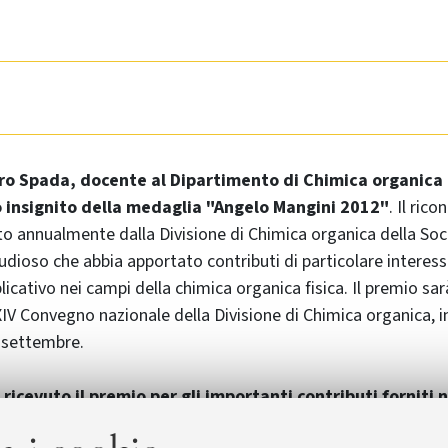
ero Spada, docente al Dipartimento di Chimica organica 
o insignito della medaglia "Angelo Mangini 2012"
. Il ric
to annualmente dalla Divisione di Chimica organica della Soc
udioso che abbia apportato contributi di particolare interesse
licativo nei campi della chimica organica fisica. Il premio sa
IV Convegno nazionale della Divisione di Chimica organica,
4 settembre.
 ricevuto il premio per gli importanti contributi forniti n
pramolecolari
ottenute mediante autoriconoscimento e au