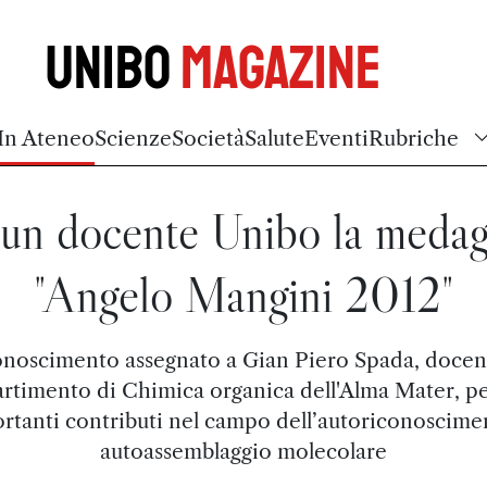
Unibo
Magazine
In Ateneo
Scienze
Società
Salute
Eventi
Rubriche
un docente Unibo la medag
"Angelo Mangini 2012"
conoscimento assegnato a Gian Piero Spada, docen
artimento di Chimica organica dell'Alma Mater, per
rtanti contributi nel campo dell’autoriconoscime
autoassemblaggio molecolare