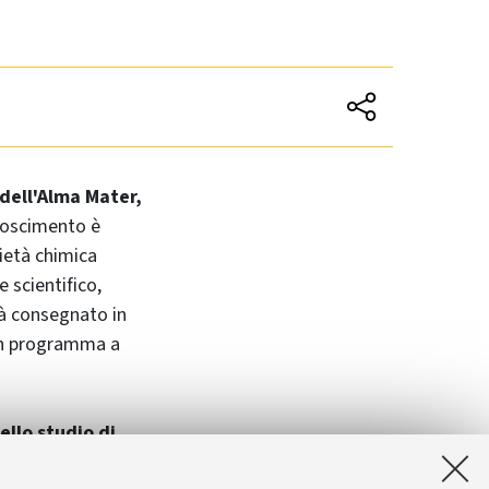
dell'Alma Mater,
onoscimento è
ietà chimica
 scientifico,
rà consegnato in
 in programma a
ello studio di
toassemblaggio