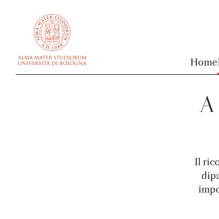
vai al contenuto della pagina
vai al menu di navigazione
Home
A 
Il ri
dip
impo