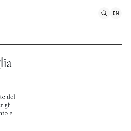
EN
lia
te del
 gli
nto e