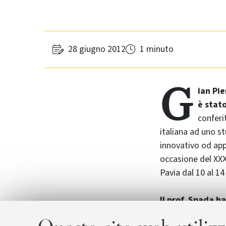
28 giugno 2012
1 minuto
G
ian Pi
è stat
conferi
italiana ad uno st
innovativo od app
occasione del XXX
Pavia dal 10 al 1
Il prof. Spada ha
architetture su