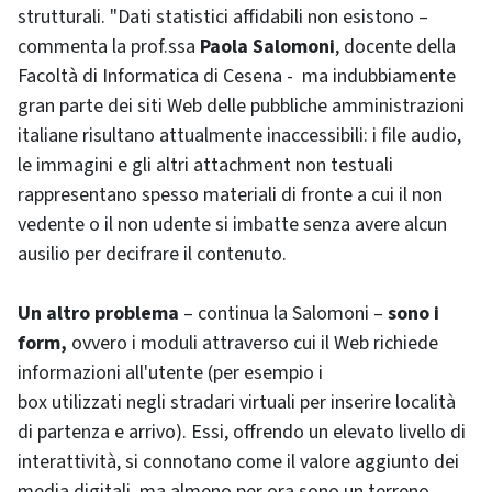
strutturali. "Dati statistici affidabili non esistono –
commenta la prof.ssa
Paola Salomoni
, docente della
Facoltà di Informatica di Cesena - ma indubbiamente
gran parte dei siti Web delle pubbliche amministrazioni
italiane risultano attualmente inaccessibili: i
file
audio,
le immagini e gli altri
attachment
non testuali
rappresentano spesso materiali di fronte a cui il non
vedente o il non udente si imbatte senza avere alcun
ausilio per decifrare il contenuto.
Un altro problema
– continua la Salomoni –
sono i
form
,
ovvero i moduli attraverso cui il Web richiede
informazioni all'utente (per esempio i
box utilizzati negli stradari virtuali per inserire località
di partenza e arrivo). Essi, offrendo un elevato livello di
interattività, si connotano come il valore aggiunto dei
media digitali, ma almeno per ora sono un terreno