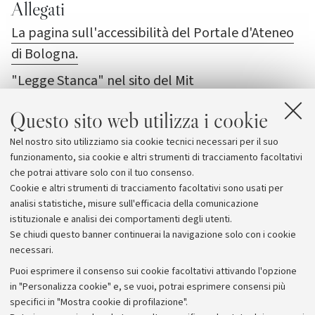
Allegati
La pagina sull'accessibilità del Portale d'Ateneo
di Bologna.
"Legge Stanca" nel sito del Mit
Fondazione Bordoni - dati parziali
Questo sito web utilizza i cookie
sull'accesibilità dei siti italiani
Nel nostro sito utilizziamo sia cookie tecnici necessari per il suo
ASPHI
funzionamento, sia cookie e altri strumenti di tracciamento facoltativi
che potrai attivare solo con il tuo consenso.
Cookie e altri strumenti di tracciamento facoltativi sono usati per
analisi statistiche, misure sull'efficacia della comunicazione
istituzionale e analisi dei comportamenti degli utenti.
Se chiudi questo banner continuerai la navigazione solo con i cookie
necessari.
Archivio
Puoi esprimere il consenso sui cookie facoltativi attivando l'opzione
in "Personalizza cookie" e, se vuoi, potrai esprimere consensi più
Comunicati stampa
specifici in "Mostra cookie di profilazione".