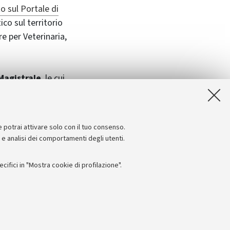
o sul Portale di
co sul territorio
e per Veterinaria,
Magistrale
, le cui
zionale) sono
 provenienti da
e potrai attivare solo con il tuo consenso.
e e analisi dei comportamenti degli utenti.
ifici in "Mostra cookie di profilazione".
Seguici su:
I
 - PI: 01131710376 - CF: 80007010376