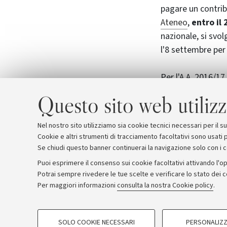
pagare un contrib
Ateneo
,
entro il 
nazionale, si svol
l'8 settembre per
Per l'A.A. 2016/17
modalità di acce
Questo sito web utilizz
specificate sul P
altri percorsi vers
Nel nostro sito utilizziamo sia cookie tecnici necessari per il 
Cookie e altri strumenti di tracciamento facoltativi sono usati p
Se chiudi questo banner continuerai la navigazione solo con i 
Puoi esprimere il consenso sui cookie facoltativi attivando l'op
Potrai sempre rivedere le tue scelte e verificare lo stato dei 
Archivio
Comunicati stampa
Redazione
Rassegna 
Per maggiori informazioni
consulta la nostra Cookie policy
.
COOKIE DI PROFILAZIONE - FACOLTATIVI
© Copyright 2026 - ALMA MATER STUDI
SOLO COOKIE NECESSARI
PERSONALIZZ