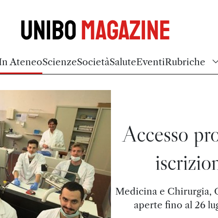
Unibo
Magazine
In Ateneo
Scienze
Società
Salute
Eventi
Rubriche
Accesso pr
iscrizio
Medicina e Chirurgia, O
aperte fino al 26 lu