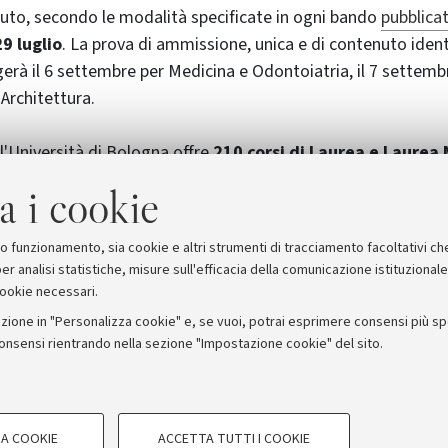
uto, secondo le modalità specificate in ogni bando
pubblicat
29 luglio
. La prova di ammissione, unica e di contenuto identi
gerà il 6 settembre per Medicina e Odontoiatria, il 7 settembr
 Architettura.
 l'Università di Bologna offre
210 corsi di Laurea e Laurea 
sso (libero, programmato, con o senza TOLC e con bando na
a i cookie
ortale di Ateneo, indirizzando gli studenti appena diplomati o
o la scelta più giusta.
suo funzionamento, sia cookie e altri strumenti di tracciamento facoltativi ch
er analisi statistiche, misure sull'efficacia della comunicazione istituzional
cookie necessari.
zione in "Personalizza cookie" e, se vuoi, potrai esprimere consensi più spec
consensi rientrando nella sezione "Impostazione cookie" del sito.
stampa
COOKIE TECNICI - NECESSAR
ORUM - Università di Bologna - Via Zamboni, 33 - 40126 Bologna
A COOKIE
ACCETTA TUTTI I COOKIE