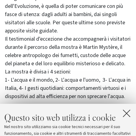
dell'Evoluzione, è quella di poter comunicare con più
fasce di utenza: dagli adulti ai bambini, dai singoli
visitatori alle scuole. Per queste ultime sono previste
apposite visite guidate.
Il testimonial d'eccezione che accompagnerà i visitatori
durante il percorso della mostra è Martin Mystère, il
celebre antropologo dei fumetti, custode delle acque
del pianeta e del loro equilibrio misterioso e delicato.
La mostra è divisa i 4 sezioni:
1- L'acqua e il mondo, 2- L'acqua e l'uomo, 3- L'acqua in
Italia, 4- I gesti quotidiani: comportamenti virtuosi e i
dispositivi ad alta efficienza per non sprecare l'acqua.
(Lunedì-venerdì dalle ore 9 alle 18, domenica dalle 10
Questo sito web utilizza i cookie
alle 18
Nel nostro sito utilizziamo sia cookie tecnici necessari per il suo
Ingresso gratuito
)
funzionamento, sia cookie e altri strumenti di tracciamento facoltativi