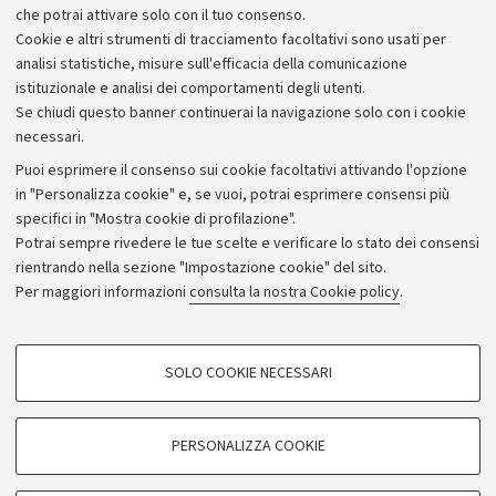
info 051 260921
che potrai attivare solo con il tuo consenso.
penelope@centroantartide.it
Cookie e altri strumenti di tracciamento facoltativi sono usati per
analisi statistiche, misure sull'efficacia della comunicazione
istituzionale e analisi dei comportamenti degli utenti.
Se chiudi questo banner continuerai la navigazione solo con i cookie
necessari.
Archivio
Puoi esprimere il consenso sui cookie facoltativi attivando l'opzione
in "Personalizza cookie" e, se vuoi, potrai esprimere consensi più
Comunicati stampa
specifici in "Mostra cookie di profilazione".
Redazione
Potrai sempre rivedere le tue scelte e verificare lo stato dei consensi
rientrando nella sezione "Impostazione cookie" del sito.
Rassegna stampa
Per maggiori informazioni
consulta la nostra Cookie policy
.
Seguici su:
COOKIE DI PROFILAZIONE - FACOLTATIVI
SOLO COOKIE NECESSARI
Si tratta di cookie utilizzati per analizzare le caratteristiche della navigazione
degli utenti, creare profili in base al loro comportamento sul sito, per analisi
di marketing.
PERSONALIZZA COOKIE
© Copyright 2026 - ALMA MATER STUDIORUM - Università di
Mostra cookie di profilazione
Bologna - Via Zamboni, 33 - 40126 Bologna - PI: 01131710376 -