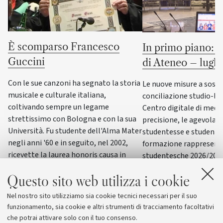
È scomparso Francesco
In primo piano: l
Guccini
di Ateneo – lugl
Con le sue canzoni ha segnato la storia
Le nuove misure a sost
musicale e culturale italiana,
conciliazione studio-lav
coltivando sempre un legame
Centro digitale di medic
strettissimo con Bologna e con la sua
precisione, le agevolaz
Università. Fu studente dell'Alma Mater
studentesse e studenti, 
negli anni '60 e in seguito, nel 2002,
formazione rappresen
ricevette la laurea honoris causa in
studentesche 2026/2027
Scienze della formazione primaria
nuova società per sport,
Questo sito web utilizza i cookie
benessere, sono alcuni 
affrontati nelle sedute 
Nel nostro sito utilizziamo sia cookie tecnici necessari per il suo
Ateneo nel mese di lugl
funzionamento, sia cookie e altri strumenti di tracciamento facoltativi
che potrai attivare solo con il tuo consenso.