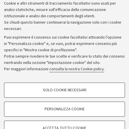
Cookie e altri strumenti di tracciamento facoltativi sono usati per
analisi statistiche, misure sull'efficacia della comunicazione
istituzionale e analisi dei comportamenti degli utenti.
Se chiudi questo banner continuerai la navigazione solo con i cookie
necessari.
Archivio
Puoi esprimere il consenso sui cookie facoltativi attivando l'opzione
in "Personalizza cookie" e, se vuoi, potrai esprimere consensi più
Comunicati stampa
specifici in "Mostra cookie di profilazione".
Redazione
Potrai sempre rivedere le tue scelte e verificare lo stato dei consensi
rientrando nella sezione "Impostazione cookie" del sito.
Rassegna stampa
Per maggiori informazioni
consulta la nostra Cookie policy
.
Seguici su:
COOKIE DI PROFILAZIONE - FACOLTATIVI
SOLO COOKIE NECESSARI
Si tratta di cookie utilizzati per analizzare le caratteristiche della navigazione
degli utenti, creare profili in base al loro comportamento sul sito, per analisi
di marketing.
PERSONALIZZA COOKIE
© Copyright 2026 - ALMA MATER STUDIORUM - Università di
Mostra cookie di profilazione
Bologna - Via Zamboni, 33 - 40126 Bologna - PI: 01131710376 -
Google/Youtube Video
CF: 80007010376
COOKIE TECNICI - NECESSARI
ACCETTA TUTTI I COOKIE