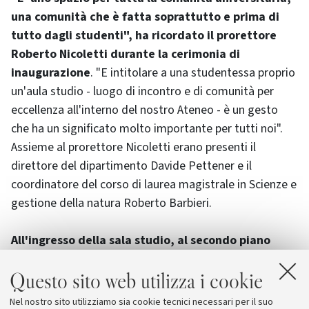
una comunità che è fatta soprattutto e prima di
tutto dagli studenti", ha ricordato il prorettore
Roberto Nicoletti durante la cerimonia di
inaugurazione
. "E intitolare a una studentessa proprio
un'aula studio - luogo di incontro e di comunità per
eccellenza all'interno del nostro Ateneo - è un gesto
che ha un significato molto importante per tutti noi".
Assieme al prorettore Nicoletti erano presenti il
direttore del dipartimento Davide Pettener e il
coordinatore del corso di laurea magistrale in Scienze e
gestione della natura Roberto Barbieri.
All'ingresso della sala studio, al secondo piano
della sede di via Selmi
, una targa azzurra ricorda
Questo sito web utilizza i cookie
Arianna: "Entusiasta della natura, forte e determinata
fino all'ultimo. Luminoso esempio di dedizione allo
Nel nostro sito utilizziamo sia cookie tecnici necessari per il suo