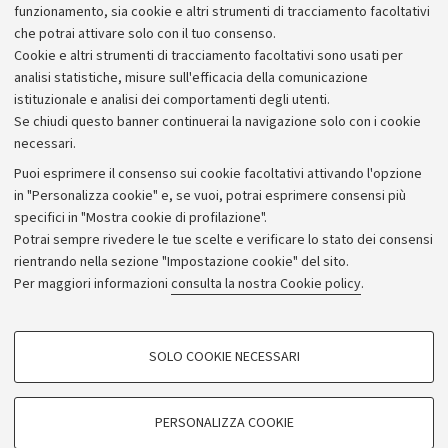
studio e di altruismo". Più in basso, il disegno di un
funzionamento, sia cookie e altri strumenti di tracciamento facoltativi
delfino, il suo animale preferito.
che potrai attivare solo con il tuo consenso.
Cookie e altri strumenti di tracciamento facoltativi sono usati per
analisi statistiche, misure sull'efficacia della comunicazione
istituzionale e analisi dei comportamenti degli utenti.
Se chiudi questo banner continuerai la navigazione solo con i cookie
necessari.
Archivio
Puoi esprimere il consenso sui cookie facoltativi attivando l'opzione
in "Personalizza cookie" e, se vuoi, potrai esprimere consensi più
Comunicati stampa
specifici in "Mostra cookie di profilazione".
Redazione
Potrai sempre rivedere le tue scelte e verificare lo stato dei consensi
rientrando nella sezione "Impostazione cookie" del sito.
Rassegna stampa
Per maggiori informazioni
consulta la nostra Cookie policy
.
Seguici su:
COOKIE DI PROFILAZIONE - FACOLTATIVI
SOLO COOKIE NECESSARI
Si tratta di cookie utilizzati per analizzare le caratteristiche della navigazione
degli utenti, creare profili in base al loro comportamento sul sito, per analisi
di marketing.
PERSONALIZZA COOKIE
© Copyright 2026 - ALMA MATER STUDIORUM - Università di
Mostra cookie di profilazione