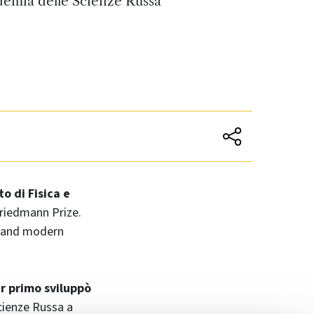
demia delle Scienze Russa
o di Fisica e
 Friedmann Prize.
y and modern
r primo sviluppò
cienze Russa a