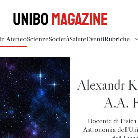
Unibo
Magazine
In Ateneo
Scienze
Società
Salute
Eventi
Rubriche
Alexandr K
A.A. F
Docente di Fisica 
Astronomia dell'Uni