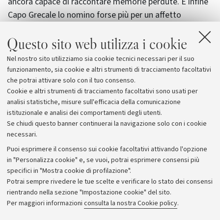
ancora capace di raccontare memorie perdute. E infine
Capo Grecale lo nomino forse più per un affetto
personale che nutro verso un faro collocato a presidio
Questo sito web utilizza i cookie
del più bel mare d’Italia. Un mare controverso e
combattuto, causa anche di tante tragedie, ma di una
Nel nostro sito utilizziamo sia cookie tecnici necessari per il suo
bellezza unica. Se arrivi laggiù, alla punta del faro, ti
funzionamento, sia cookie e altri strumenti di tracciamento facoltativi
sembra davvero di essere alla fine del mondo."
che potrai attivare solo con il tuo consenso.
Cookie e altri strumenti di tracciamento facoltativi sono usati per
analisi statistiche, misure sull'efficacia della comunicazione
istituzionale e analisi dei comportamenti degli utenti.
Se chiudi questo banner continuerai la navigazione solo con i cookie
necessari.
Archivio
Puoi esprimere il consenso sui cookie facoltativi attivando l'opzione
in "Personalizza cookie" e, se vuoi, potrai esprimere consensi più
Comunicati stampa
specifici in "Mostra cookie di profilazione".
Redazione
Potrai sempre rivedere le tue scelte e verificare lo stato dei consensi
rientrando nella sezione "Impostazione cookie" del sito.
Rassegna stampa
Per maggiori informazioni
consulta la nostra Cookie policy
.