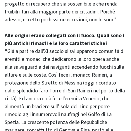
progetto di recupero che sia sostenibile e che renda
fruibili i fari alla maggior parte dei cittadini. Poichè
adesso, eccetto pochissime eccezioni, non lo sono".
Alle origini erano collegati con il fuoco. Quali sono i
più antichi rimasti e le loro caratteristiche?
"
Già a partire dall'XI secolo si svilupparono comunità di
eremiti e monaci che dedicarono la loro opera anche
alla salvaguardia dei naviganti accendendo fuochi sulle
alture e sulle coste. Così fece il monaco Raineri, a
protezione dello Stretto di Messina (oggi ricordato
dallo splendido faro Torre di San Raineri nel porto della
città). Ed ancora così fece l'eremita Venerio, che
alimentò un braciere sull'Isola del Tino per porre
rimedio agli innumerevoli naufragi nel Golfo di La
Spezia. La crescente potenza delle Repubbliche
marinare, soprattutto di Genova e Pisa, portò alla