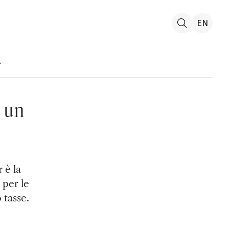
EN
 un
 è la
 per le
 tasse.