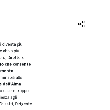
i diventa più
e abbia più
bro, Direttore
zio che consente
gamento
.
minabili alle
e dell'Alma
to essere troppo
ienza agli
alsetti, Dirigente