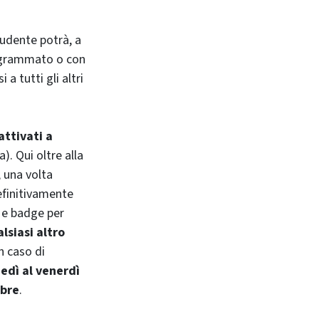
tudente potrà, a
programmato o con
a tutti gli altri
attivati a
). Qui oltre alla
, una volta
efinitivamente
i e badge per
lsiasi altro
n caso di
nedì al venerdì
mbre
.