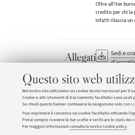
Oltre all'iter bur
credito per chi la
infatti rilascia un
Sedi e ora
Allegati
d'accogl
Guida ad AlmaW
Questo sito web utilizz
Nel nostro sito utilizziamo sia cookie tecnici necessari per il 
Cookie e altri strumenti di tracciamento facoltativi sono usati p
Se chiudi questo banner continuerai la navigazione solo con i 
Puoi esprimere il consenso sui cookie facoltativi attivando l'op
Potrai sempre rivedere le tue scelte e verificare lo stato dei 
Archivio
Comunicati stampa
Redazione
Rassegna 
Per maggiori informazioni
consulta la nostra Cookie policy
.