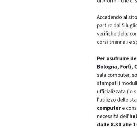
di Aform - che ci 
Accedendo al sit
partire dal 5 lug
verifiche delle co
corsi triennali e s
Per usufruire de
Bologna, Forlì,
sala computer, so
stampati i moduli
ufficializzata (lo
l'utilizzo delle st
computer
e conse
necessità dell'
hel
dalle 8.30 alle 