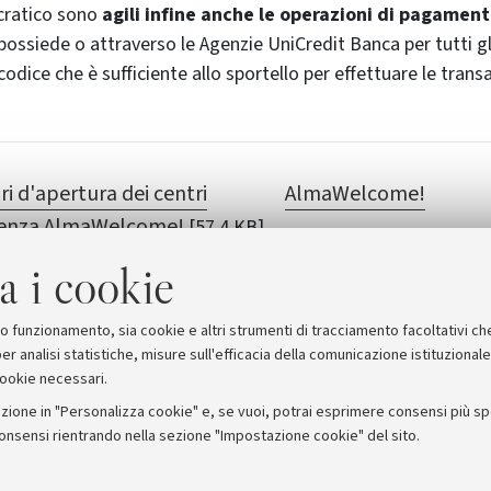
ocratico sono
agili infine anche le operazioni di pagamen
 possiede o attraverso le Agenzie UniCredit Banca per tutti gli 
 codice che è sufficiente allo sportello per effettuare le transa
ri d'apertura dei centri
AlmaWelcome!
ienza AlmaWelcome!
[57.4 KB]
elcome! sul portale Unibo
a i cookie
suo funzionamento, sia cookie e altri strumenti di tracciamento facoltativi ch
er analisi statistiche, misure sull'efficacia della comunicazione istituzional
cookie necessari.
zione in "Personalizza cookie" e, se vuoi, potrai esprimere consensi più spec
consensi rientrando nella sezione "Impostazione cookie" del sito.
stampa