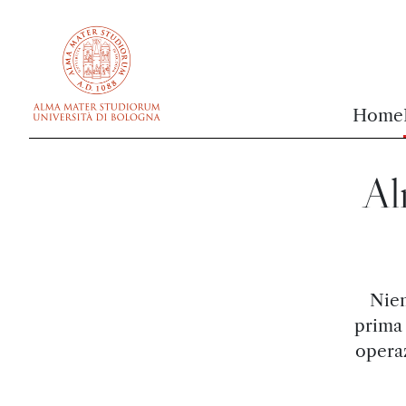
vai al contenuto della pagina
vai al menu di navigazione
Home
Al
Nien
prima 
operaz