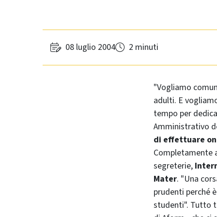
08 luglio 2004
2 minuti
"Vogliamo comunic
adulti. E vogliamo
tempo per dedicars
Amministrativo de
di effettuare on
Completamente abo
segreterie,
Inter
Mater
. "Una cor
prudenti perché è 
studenti". Tutto 