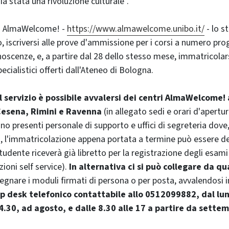
sia stata una rivoluzione culturale".
o AlmaWelcome! -
https://www.almawelcome.unibo.it/
- lo s
lio, iscriversi alle prove d'ammissione per i corsi a numero 
noscenze, e, a partire dal 28 dello stesso mese, immatricolarsi 
pecialistici offerti dall'Ateneo di Bologna.
l servizio è possibile avvalersi dei centri AlmaWelcome! 
 Cesena, Rimini e Ravenna
(in allegato sedi e orari d'apertura
no presenti personale di supporto e uffici di segreteria dove
, l'immatricolazione appena portata a termine può essere d
 studente riceverà già libretto per la registrazione degli esam
azioni self service).
In alternativa ci si può collegare da qua
gnare i moduli firmati di persona o per posta, avvalendosi i
p desk telefonico contattabile allo 0512099882,
dal lu
14.30, ad agosto, e dalle 8.30 alle 17 a partire da sette