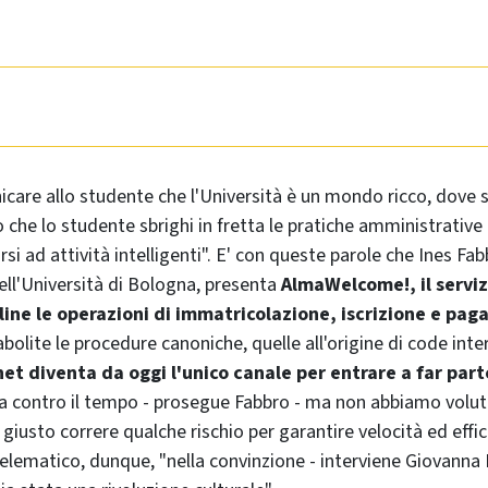
are allo studente che l'Università è un mondo ricco, dove s
 che lo studente sbrighi in fretta le pratiche amministrative 
i ad attività intelligenti". E' con queste parole che Ines Fab
ll'Università di Bologna, presenta
AlmaWelcome!, il servi
line le operazioni di immatricolazione, iscrizione e pa
lite le procedure canoniche, quelle all'origine di code inter
net diventa da oggi l'unico canale per entrare a far part
sa contro il tempo - prosegue Fabbro - ma non abbiamo volu
giusto correre qualche rischio per garantire velocità ed effic
telematico, dunque, "nella convinzione - interviene Giovanna F