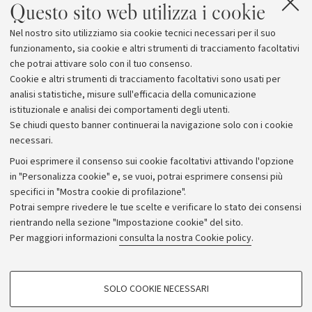
Questo sito web utilizza i cookie
Corsi di Alta Formazione dell'Università di
Nel nostro sito utilizziamo sia cookie tecnici necessari per il suo
Bologna
funzionamento, sia cookie e altri strumenti di tracciamento facoltativi
che potrai attivare solo con il tuo consenso.
Cookie e altri strumenti di tracciamento facoltativi sono usati per
analisi statistiche, misure sull'efficacia della comunicazione
istituzionale e analisi dei comportamenti degli utenti.
Se chiudi questo banner continuerai la navigazione solo con i cookie
necessari.
Archivio
Puoi esprimere il consenso sui cookie facoltativi attivando l'opzione
in "Personalizza cookie" e, se vuoi, potrai esprimere consensi più
Comunicati stampa
specifici in "Mostra cookie di profilazione".
Redazione
Potrai sempre rivedere le tue scelte e verificare lo stato dei consensi
rientrando nella sezione "Impostazione cookie" del sito.
Rassegna stampa
Per maggiori informazioni
consulta la nostra Cookie policy
.
Seguici su:
COOKIE DI PROFILAZIONE - FACOLTATIVI
SOLO COOKIE NECESSARI
Si tratta di cookie utilizzati per analizzare le caratteristiche della navigazione